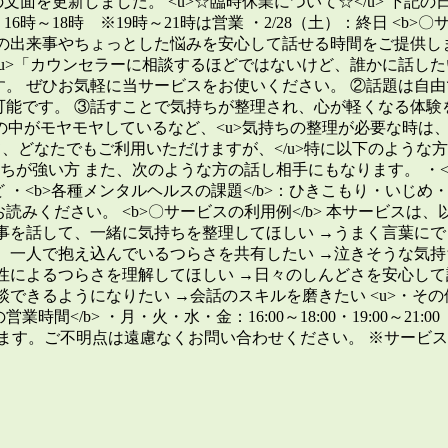
」の文面を更新しました。 <u>☆臨時休業について☆</u> 下
）：16時～18時 ※19時～21時は営業 ・2/28（土）：終日 <b>
常の出来事やちょっとした悩みを安心して話せる時間をご提供します。
、<u>「カウンセラーに相談するほどではないけど、誰かに話したい
す。 ぜひお気軽に当サービスをお使いください。 ②話題は自由
可能です。 ③話すことで気持ちが整理され、心が軽くなる体験をサ
中がモヤモヤしているなど、<u>気持ちの整理が必要な時は、
則として、どなたでもご利用いただけますが、</u>特に以下のよ
ちが強い方 また、次のような方の話し相手にもなります。 ・<
Dなど ・<b>各種メンタルヘルスの課題</b>：ひきこもり・い
読みください。 <b>〇サービスの利用例</b> 本サービスは
来事を話して、一緒に気持ちを整理してほしい →うまく言葉にで
み、一人で抱え込んでいるつらさを共有したい →泣きそうな気持
特性によるつらさを理解してほしい →日々のしんどさを安心して
談できるようになりたい →会話のスキルを磨きたい <u>・その
/b> ・月・火・水・金：16:00～18:00・19:00～21:00
ます。ご不明点は遠慮なくお問い合わせください。 ※サービス