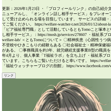
更新：2026年1月23日 ・「プロフィールリンク」の自己紹
ニューアルし、「オンライン話し相手サービス」をプレオー
して受け止められる場を目指しています。 サービスの詳細・ご予約はこち
てご覧ください。 https://welfare-watcher-t.net/2026/01/
「ピア福祉専門職」として活動しているともTomoこと塚本と
し相手サービス」：https://mosh.jp/services/278607 ・福祉系ブログ
welfare-lab/ ＜ともTomoについて＞ 〇精神疾患（
不登校やひきこもりの経験もある 〇社会福祉士・精神保健福
がある。 〇事務職員を約3年、就労継続支援事業B型の職員を
年4月より、個人事業「T福祉ラボ」を立ち上げ ・福祉系ブ
ています。こちらもご覧いただけると幸いです。 https://welfare-watcher
「福祉ウォッチャーブログの別館」 https://www.facebook.com/
リンク