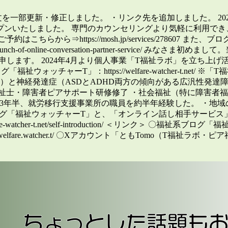
介文を一部更新・修正しました。 ・リンク先を追加しました。 2
プンいたしました。 専門のカウンセリングより気軽に利用でき
らから⇒https://mosh.jp/services/278607
12/about-launch-of-online-conversation-partner-
申します。 2024年4月より個人事業「T福祉ラボ」を立ち上げ
「福祉ウォッチャーT」：https://welfare-watcher-t.net/ ※「T福祉ラボ
心因性うつ病）と神経発達症（ASDとADHD両方の傾向がある広汎性
祉士・障害者ピアサポート研修修了 ・社会福祉（特に障害者
3年半、就労移行支援事業所の職員を約半年経験した。 ・地域の
ログ「福祉ウォッチャーT」と、「オンライン話し相手サービス
-t.net/self-introduction/ ＜リンク＞ 〇福祉系ブログ「福祉ウォッチャ
welfare.watcher.t/ 〇Xアカウント「ともTomo（T福祉ラボ・ピア福祉