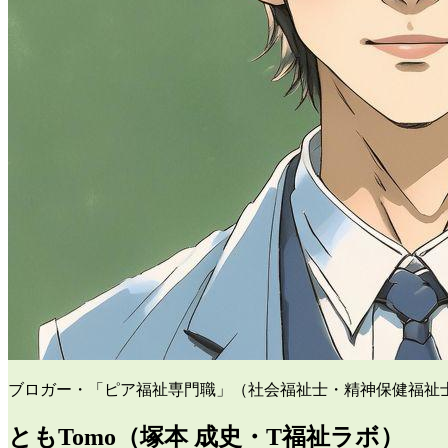
ブロガー・「ピア福祉専門職」（社会福祉士・精神保健福祉
ともTomo（塚本 成史・T福祉ラボ）