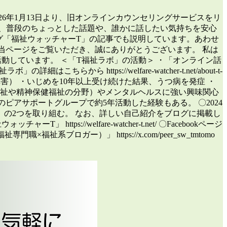
026年1月13日より、旧オンラインカウンセリングサービスをリ
、普段のちょっとした話題や、誰かに話したい気持ちを安心
 また、ブログ「福祉ウォッチャーT」の記事でも説明しています。あわせ
service/ みなさま初めまして。当ページをご覧いただき、誠にありがとうございます。 私は
活動しています。 ＜「T福祉ラボ」の活動＞ ・「オンライン話
」の詳細はこちらから https://welfare-watcher-t.net/about-t-
発達障害） ・いじめを10年以上受け続けた結果、うつ病を発症 ・
福祉や精神保健福祉の分野）やメンタルヘルスに強い興味関心
ピアサポートグループで約5年活動した経験もある。 〇2024
」の2つを取り組む。 なお、詳しい自己紹介をブログに掲載し
ーT」 https://welfare-watcher-t.net/ 〇Facebookページ
専門職×福祉系ブロガー）」 https://x.com/peer_sw_tmtomo