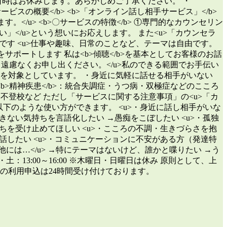
記の日時はお休みします。あらかじめご了承ください。 ・
〇サービスの概要</b> <b>「オンライン話し相手サービス」</b>
</u> <b>〇サービスの特徴</b> ①専門的なカウンセリン
」</u>という想いにお応えします。 また<u>「カウンセラ
です <u>仕事や趣味、日常のことなど、テーマは自由です。
ポートします 私は<b>傾聴</b>を基本としてお客様のお話
遠慮なくお申し出ください。</u>私のできる範囲でお手伝い
うな方を対象としています。 ・身近に気軽に話せる相手がいない
b>精神疾患</b>：統合失調症・うつ病・双極症などのこころ
じめ・不登校など ただし「サービスに関する注意事項」の<u>「カ
、以下のような使い方ができます。 <u>・身近に話し相手がいな
きない気持ちを言語化したい →愚痴をこぼしたい <u>・孤独
ちを受け止めてほしい <u>・こころの不調・生きづらさを抱
話したい <u>・コミュニケーションに不安がある方（発達特
他には…</u> →特にテーマはないけど、誰かと喋りたい →う
 ・土：13:00～16:00 ※木曜日・日曜日は休み 原則として、上
の利用申込は24時間受け付けております。