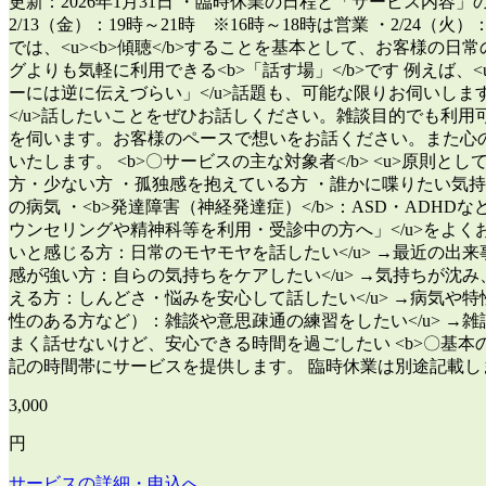
更新：2026年1月31日 ・臨時休業の日程と「サービス内容
2/13（金）：19時～21時 ※16時～18時は営業 ・2/24（火
では、<u><b>傾聴</b>することを基本として、お客様の日
グよりも気軽に利用できる<b>「話す場」</b>です 例えば
ーには逆に伝えづらい」</u>話題も、可能な限りお伺いしま
</u>話したいことをぜひお話しください。雑談目的でも利用
を伺います。お客様のペースで想いをお話ください。また心の
いたします。 <b>〇サービスの主な対象者</b> <u>原
方・少ない方 ・孤独感を抱えている方 ・誰かに喋りたい気持
の病気 ・<b>発達障害（神経発達症）</b>：ASD・ADH
ウンセリングや精神科等を利用・受診中の方へ」</u>をよくお
いと感じる方：日常のモヤモヤを話したい</u> →最近の出
感が強い方：自らの気持ちをケアしたい</u> →気持ちが沈
える方：しんどさ・悩みを安心して話したい</u> →病気や
性のある方など）：雑談や意思疎通の練習をしたい</u> →雑
まく話せないけど、安心できる時間を過ごしたい <b>〇基本の営業時間<
記の時間帯にサービスを提供します。 臨時休業は別途記載し
3,000
円
サービスの詳細・申込へ