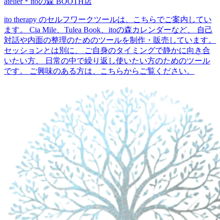
atelier＊itoの森 BOOTH店
ito therapy のセルフワークツールは、こちらでご案内してい
ます。 Cia Mile、Tulea Book、itoの森カレンダーなど、 自己
対話や内面の整理のためのツールを制作・販売しています。
セッションとは別に、 ご自身のタイミングで静かに向き合
いたい方、 日常の中で繰り返し使いたい方のためのツール
です。 ご興味のある方は、こちらからご覧ください。