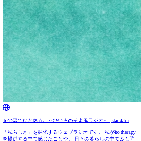
itoの森でひと休み。～ひいろのそよ風ラジオ～ | stand.fm
「私らしさ」を探求するウェブラジオです。 私がito therapy
を提供する中で感じたことや、 日々の暮らしの中でふと降