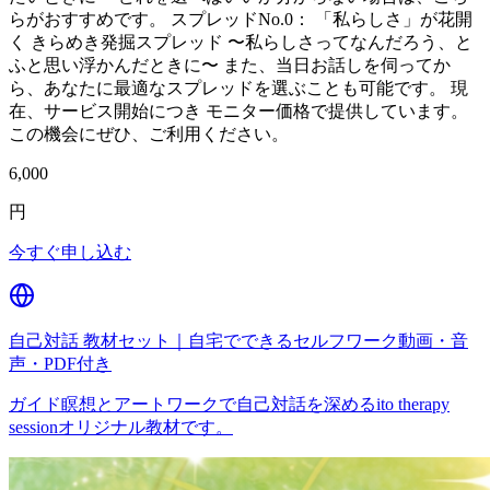
らがおすすめです。 スプレッドNo.0： 「私らしさ」が花開
く きらめき発掘スプレッド 〜私らしさってなんだろう、と
ふと思い浮かんだときに〜 また、当日お話しを伺ってか
ら、あなたに最適なスプレッドを選ぶことも可能です。 現
在、サービス開始につき モニター価格で提供しています。
この機会にぜひ、ご利用ください。
6,000
円
今すぐ申し込む
自己対話 教材セット｜自宅でできるセルフワーク動画・音
声・PDF付き
ガイド瞑想とアートワークで自己対話を深めるito therapy
sessionオリジナル教材です。