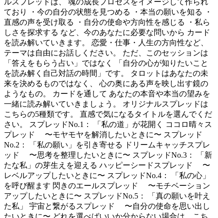
ルスプレッドは、 魂の成長プロセスをイメージして作られ
ており ・今の自分の状態を見つめる ・本当の願いを知る ・
直感の声を受け取る ・自分の使命や方向性を感じる ・私ら
しさを探求する など、今のあなたに必要な問いから カード
を読み解いていきます。 恋愛・仕事・人生の方向性など、
テーマは自由にお話しください。 ただ、このセッションは
「答えをもらう占い」ではなく 「自分の心が知りたいこと
を読み解く自己対話の時間」です。 タロットはあなたの未
来を決めるものではなく、 心の奥にある声を映し出す鏡の
ようなもの。 カードを通して あなたの本音や本当の望みを
一緒に読み解いていきましょう。 オリジナルスプレッドは
こちらの5種類です。 直感で気になるタイトルを選んでくだ
さい。 スプレッドNo.1： 「私の道」が花開く ココロ晴々ス
プレッド 〜モヤモヤを解消したいときに〜 スプレッド
No.2： 「私の願い」を引き寄せる ドリームキャッチスプレ
ッド 〜思考を整理したいときに〜 スプレッドNo.3： 「新
たな私」の芽生えを迎える ハッピーシードスプレッド 〜
レベルアップしたいときに〜 スプレッドNo.4： 「私の心」
を呼び醒ます 閃きのエールスプレッド 〜モチベーション
アップしたいときに〜 スプレッドNo.5： 「真の願いを叶え
た私」 宇宙と繋がるスプレッド 〜自分の使命を思い出し
たいときに〜 どれを選べばいいか分からない場合は、こち