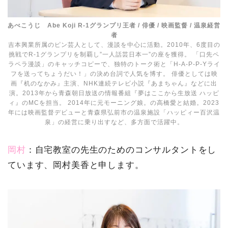
あべこうじ Abe Koji R-1グランプリ王者 / 俳優 / 映画監督 / 温泉経営
者
吉本興業所属のピン芸人として、漫談を中心に活動。2010年、6度目の
挑戦でR-1グランプリを制覇し”一人話芸日本一”の座を獲得。 「口先ペ
ラペラ漫談」のキャッチコピーで、独特のトーク術と「H-A-P-P-Yライ
フを送ってちょうだい！」の決め台詞で人気を博す。 俳優としては映
画『机のなかみ』主演、NHK連続テレビ小説『あまちゃん』などに出
演。2013年から⻘森朝日放送の情報番組『夢はここから生放送 ハッピ
ィ』のMCを担当。 2014年に元モーニング娘。の高橋愛と結婚。2023
年には映画監督デビューと⻘森県弘前市の温泉施設「ハッピィー百沢温
泉」の経営に乗り出すなど、多方面で活躍中。
岡村
：自宅教室の先生のためのコンサルタントをし
ています、岡村美香と申します。