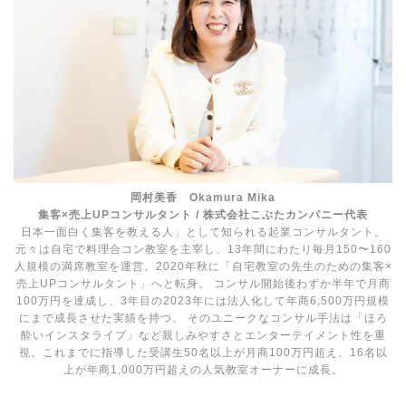
岡村美香 Okamura Mika
集客×売上UPコンサルタント / 株式会社こぶたカンパニー代表
日本一面白く集客を教える人」として知られる起業コンサルタント。
元々は自宅で料理合コン教室を主宰し、13年間にわたり毎月150〜160
人規模の満席教室を運営。2020年秋に「自宅教室の先生のための集客×
売上UPコンサルタント」へと転身。 コンサル開始後わずか半年で月商
100万円を達成し、3年目の2023年には法人化して年商6,500万円規模
にまで成⻑させた実績を持つ。 そのユニークなコンサル手法は「ほろ
酔いインスタライブ」など親しみやすさとエンターテイメント性を重
視。これまでに指導した受講生50名以上が月商100万円超え、16名以
上が年商1,000万円超えの人気教室オーナーに成⻑。