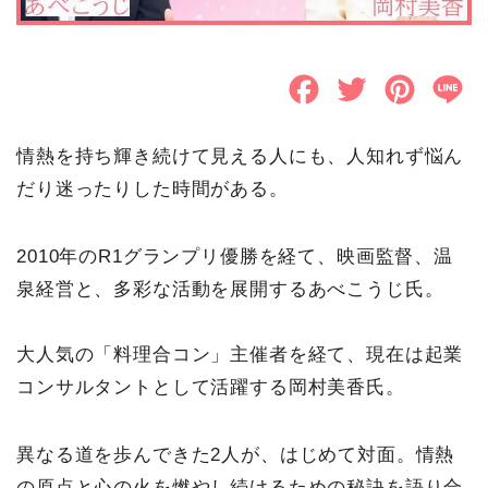
F
T
P
L
a
w
i
i
情熱を持ち輝き続けて見える人にも、人知れず悩ん
c
i
n
n
だり迷ったりした時間がある。
e
t
t
e
b
t
e
2010年のR1グランプリ優勝を経て、映画監督、温
o
e
r
泉経営と、多彩な活動を展開するあべこうじ氏。
o
r
e
大人気の「料理合コン」主催者を経て、現在は起業
k
s
コンサルタントとして活躍する岡村美香氏。
t
異なる道を歩んできた2人が、はじめて対面。情熱
の原点と心の火を燃やし続けるための秘訣を語り合