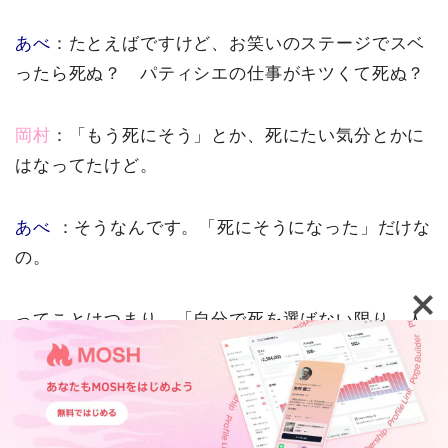
あべ
：たとえばですけど、お笑いのステージでスベ
ったら死ぬ？ パティシエの仕事がキツくて死ぬ？
岡村
：「もう死にそう」とか、死にたい気分とかに
はなってたけど。
あべ
：そうなんです。「死にそうになった」だけな
の。
ってことはつまり、「自分で死を選ばない限り、人
は死なない」「好きなことはなんでもできる」。
自分の人生は、ロール・プレイング・ゲームみたい
TOP
機能紹介
活用事例
ウェビナー・イベント
なもんです。人生ゲームを上から見て、自分の駒を