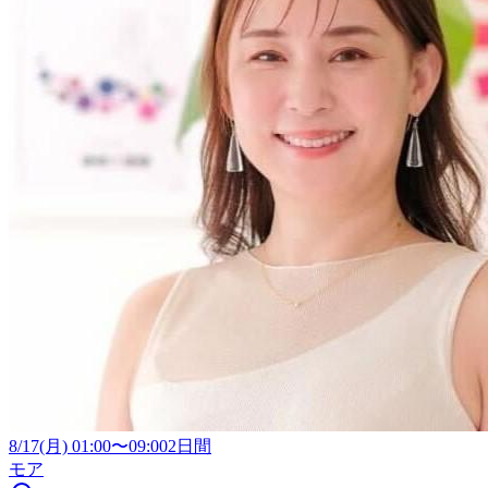
8/17(月) 01:00〜09:00
2日間
モア