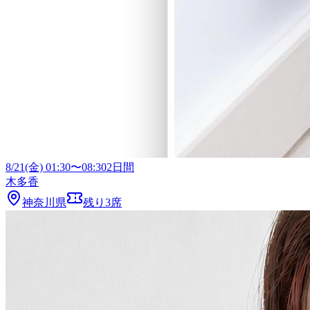
8/21(金) 01:30〜08:30
2日間
木多香
神奈川県
残り3席