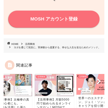
MOSH アカウント登録
HOME
活用事例
ヨガを通じて笑顔に。実体験から提案する、幸せな人生を送るためのメソッド。
関連記事
事例
活用事例
活用事例
世界一のエステティ
活用事例】太極拳の真
【活用事例】月額5000
ン、ジュミ・ソンさ
を初心者にも。 -
円で始められるオンライ
キャリアを切り開く
SHを活用した新た...
ンサロン！MOSHで...