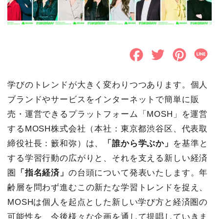
F
T
P
L
a
w
i
i
学びのトレンドが大きく変わりつつあります。個人
c
i
n
n
ブランドやサービスをインターネットで簡単に販
e
t
t
e
売・運営できるプラットフォーム「MOSH」を運営
b
t
e
するMOSH株式会社（本社：東京都渋谷区、代表取
o
e
r
締役社長：籔和弥）は、
「誰から学ぶか」
を基準と
する学習行動の広がりと、それを支える新しい経済
o
r
e
圏
「指名経済」
の台頭について発表いたします。年
k
s
齢層を問わず進むこの新たな学習トレンドを捉え、
t
MOSHは個人を起点とした新しい学び方と経済圏の
可能性を、今後様々な企画を通して提唱していきま