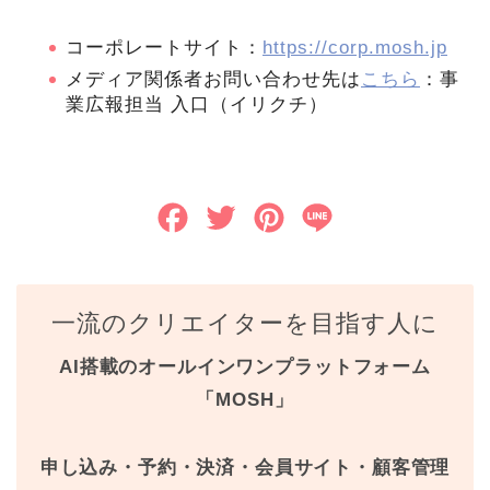
コーポレートサイト：
https://corp.mosh.jp
メディア関係者お問い合わせ先は
こちら
：事
業広報担当 入口（イリクチ）
F
T
P
L
a
w
i
i
c
i
n
n
一流のクリエイターを目指す人に
e
t
t
e
AI搭載のオールインワンプラットフォーム
b
t
e
「MOSH」
o
e
r
o
r
e
申し込み・予約・決済・会員サイト・顧客管理