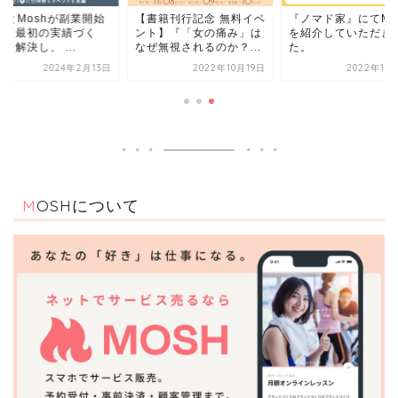
EとMoshが副業開始
【書籍刊行記念 無料イベ
『ノマド家』にてMO
壁「最初の実績づく
ント】『「女の痛み」は
を紹介していただき
を解決し、 ...
なぜ無視されるのか？...
た。
2024年2月13日
2022年10月19日
2022年10
MOSHについて