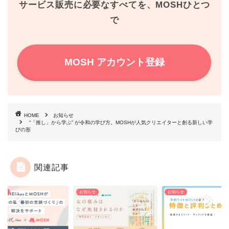
k
s
サービス販売に必要なすべてを、MOSHひとつ
で
t
MOSH アカウント登録
HOME
お知らせ
“「推し」から学ぶ” が令和の学び方。MOSHが人気クリエイターと創る新しい学
びの形
関連記事
らせ
お知らせ
お知らせ