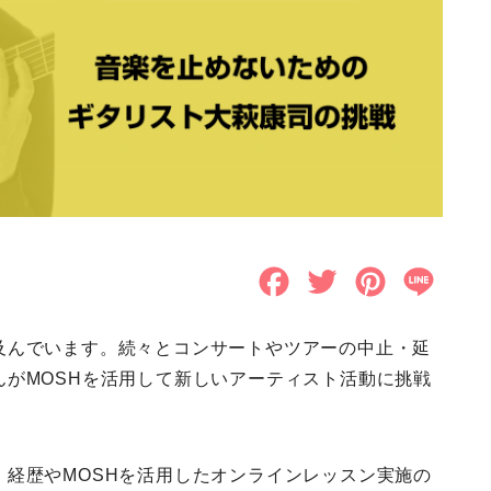
F
T
P
L
a
w
i
i
及んでいます。続々とコンサートやツアーの中止・延
c
i
n
n
がMOSHを活用して新しいアーティスト活動に挑戦
e
t
t
e
b
t
e
経歴やMOSHを活用したオンラインレッスン実施の
o
e
r