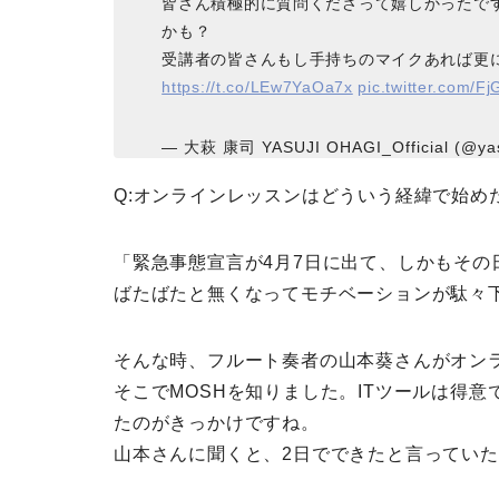
皆さん積極的に質問くださって嬉しかったで
かも？
受講者の皆さんもし手持ちのマイクあれば更
https://t.co/LEw7YaOa7x
pic.twitter.com/F
— 大萩 康司 YASUJI OHAGI_Official (@yas
Q:
オンラインレッスンはどういう経緯で始め
「緊急事態宣言が4月7日に出て、しかもそ
ばたばたと無くなってモチベーションが駄々
そんな時、フルート奏者の山本葵さんがオンライ
そこでMOSHを知りました。ITツールは得
たのがきっかけですね。
山本さんに聞くと、2日でできたと言ってい