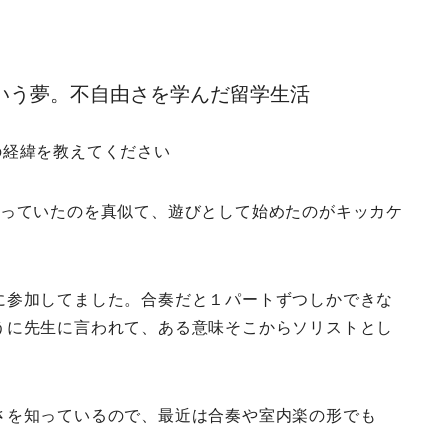
o
r
e
k
s
いう夢。不自由さを学んだ留学生活
t
の経緯を教えてください
やっていたのを真似て、遊びとして始めたのがキッカケ
に参加してました。合奏だと１パートずつしかできな
うに先生に言われて、ある意味そこからソリストとし
さを知っているので、最近は合奏や室内楽の形でも