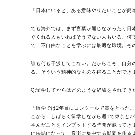
「日本にいると、ある意味やりたいことが簡
でも海外では、まず言葉が通じなかったり日
ぐくれる人もいればそうでない人もいる。
何
で、不自由なことを学ぶには最適な環境。
そ
誰も何も干渉してこない。だからこそ、自分
る。そういう精神的なものを得ることができ
Q:留学してからはどのような経験をされてき
「留学では2年目にコンクールで賞をとったこ
こから、しばらく留学しながら週1で東京と
学んだことをインプットする時間が減ってき
に缶詰になって、音楽に集中する期間を作る