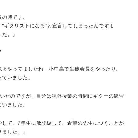
校の時です。
、
“ギタリストになる”と宣言してしまったんですよ
した。
」
？
色々やってましたね。小中高で生徒会長をやったり、
っていました。
ていたのですが、自分は課外授業の時間にギターの練習
ていました。
学して、7年生に飛び級して、希望の先生につくことが
りました。」