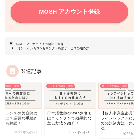
MOSH アカウント登録
HOME
サービスの開設・運営
オンラインカウンセリング・相談サービスの始め方
関連記事
ビスの開設・運営
サービスの開設・運営
サービスの開設・運営
リーランスの美容師に
日本語教師のWeb集客と
【個人事業主必見】
るには？必要な手続き
は？カンタンで効果的な
ラインレッスンにお
収入も解説！
宣伝方法を紹介！
めの決済方法・集金
法...
2022年5月29日
2022年6月21日
2022年2月