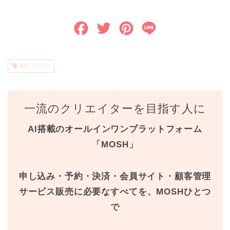
F
T
P
L
a
w
i
i
c
i
n
n
開設ノウハウ
e
t
t
e
b
t
e
一流のクリエイターを目指す人に
o
e
r
AI搭載のオールインワンプラットフォーム
o
r
e
「MOSH」
k
s
申し込み・予約・決済・会員サイト・顧客管理
t
サービス販売に必要なすべてを、MOSHひとつ
で