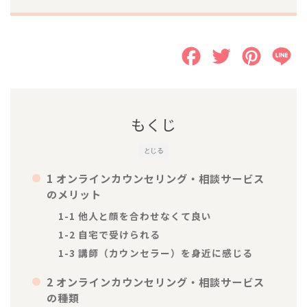
F
T
P
L
a
w
i
i
c
i
n
n
もくじ
e
t
t
e
とじる
b
t
e
1 オンラインカウンセリング・相談サービス
o
e
r
のメリット
o
r
e
1-1
他人と顔を合わせなくて良い
k
s
1-2
自宅で受けられる
1-3
講師（カウンセラー）を身近に感じる
t
2
オンラインカウンセリング・相談サービス
の種類