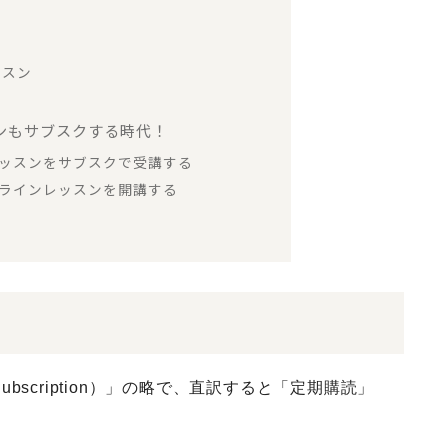
ッスン
スンもサブスクする時代！
レッスンをサブスクで受講する
ンラインレッスンを開講する
scription）」の略で、直訳すると「定期購読」