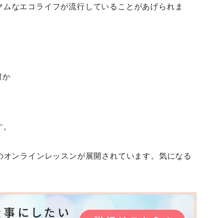
マムなエコライフが流行していることがあげられま
o
r
e
k
s
t
何か
す。
のオンラインレッスンが展開されています。気になる