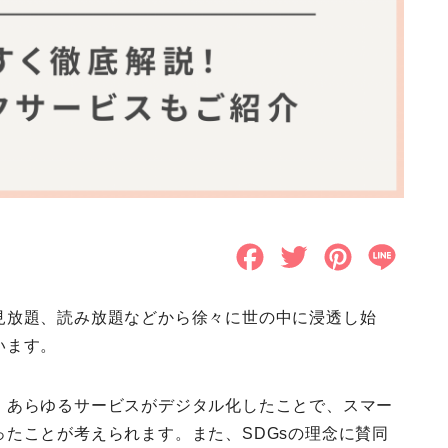
F
T
P
L
a
w
i
i
見放題、読み放題などから徐々に世の中に浸透し始
c
i
n
n
います。
e
t
t
e
b
t
e
、あらゆるサービスがデジタル化したことで、スマー
たことが考えられます。また、SDGsの理念に賛同
o
e
r