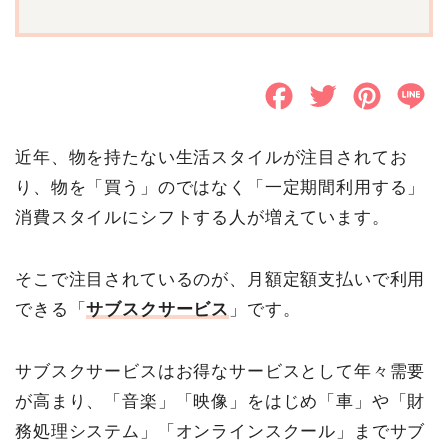
F
T
P
L
a
w
i
i
近年、物を持たない生活スタイルが注目されてお
c
i
n
n
り、物を「買う」のではなく「一定期間利用する」
e
t
t
e
消費スタイルにシフトする人が増えています。
b
t
e
o
e
r
そこで注目されているのが、月額定額支払いで利用
できる「
サブスクサービス
」です。
o
r
e
k
s
サブスクサービスはお得なサービスとして年々需要
t
が高まり、「音楽」「映像」をはじめ「車」や「財
務処理システム」「オンラインスクール」までサブ