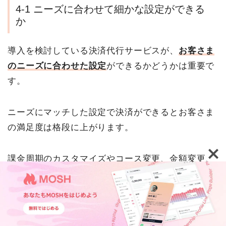
4-1 ニーズに合わせて細かな設定ができる
か
導入を検討している決済代行サービスが、
お客さま
のニーズに合わせた設定
ができるかどうかは重要で
す。
ニーズにマッチした設定で決済ができるとお客さま
の満足度は格段に上がります。
課金周期のカスタマイズやコース変更、金額変更、
解約などがスムーズに行われることがポイントで
す。
TOP
機能紹介
活用事例
ウェビナー・イベント
特に解約しにくかったりすると、お客さまの印象は