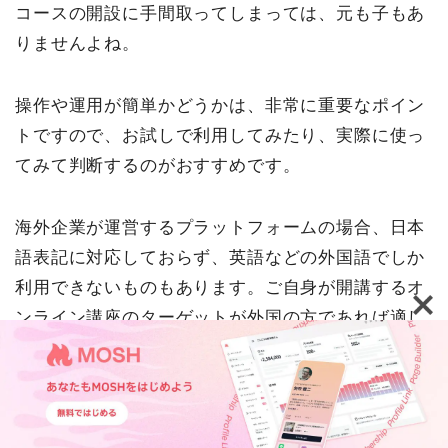
コースの開設に手間取ってしまっては、元も子もあ
りませんよね。
操作や運用が簡単かどうかは、非常に重要なポイン
トですので、お試しで利用してみたり、実際に使っ
てみて判断するのがおすすめです。
海外企業が運営するプラットフォームの場合、日本
語表記に対応しておらず、英語などの外国語でしか
利用できないものもあります。ご自身が開講するオ
ンライン講座のターゲットが外国の方であれば適し
たプラットフォームといえますが、外国語に馴染み
がない場合は運用ハードルが少し高くなることが予
想されますのでご注意してください。
TOP
機能紹介
活用事例
ウェビナー・イベント