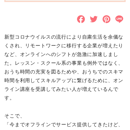
F
T
P
L
a
w
i
i
新型コロナウイルスの流行により自粛生活を余儀な
c
i
n
n
くされ、リモートワークに移行する企業が増えたり
e
t
t
e
など、オンラインへのシフトが急激に加速しまし
b
t
e
た。レッスン・スクール系の事業も例外ではなく、
o
e
r
おうち時間の充実を図るためや、おうちでのスキマ
時間を利用してスキルアップに繋げるために、オン
o
r
e
ライン講座を受講してみたい人が増えているんで
k
s
す。
t
そこで、
「今までオフラインでサービス提供してきたけど、