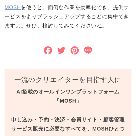
MOSH
を使うと、面倒な作業を効率化でき、提供サ
ービスをよりブラッシュアップすることに集中でき
ますよ。ぜひ、検討してみてくださいね。
F
T
P
L
a
w
i
i
c
i
n
n
一流のクリエイターを目指す人に
e
t
t
e
AI搭載のオールインワンプラットフォーム
b
t
e
「MOSH」
o
e
r
o
r
e
申し込み・予約・決済・会員サイト・顧客管理
k
s
サービス販売に必要なすべてを、MOSHひとつ