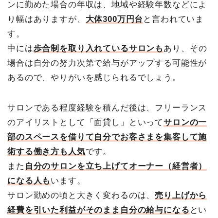
ンに勤めた場合の年収は、地域や経験年数などによ
り幅はありますが、
大体300万円台
と言われていま
す。
中には
歩合制を取り入れているサロンも
あり、その
場合は自分の努力次第で給与がアップする可能性が
あるので、やりがいを感じられるでしょう。
サロンである程度経験を積んだ後は、フリーランス
のアイリストとして「面貸し」といって
サロンの一
部のスペースを借りて自分でお客さまを集客して施
術する働き方も人気
です。
また
自分のサロンを立ち上げてオーナー（経営者）
になる人も
います。
サロン勤めの頃と大きく変わるのは、
売り上げから
経費を引いた利益がそのまま自分の給与になる
とい