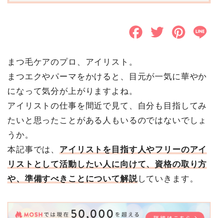
F
T
P
L
a
w
i
i
まつ毛ケアのプロ、アイリスト。
c
i
n
n
まつエクやパーマをかけると、目元が一気に華やか
e
t
t
e
になって気分が上がりますよね。
b
t
e
アイリストの仕事を間近で見て、自分も目指してみ
o
e
r
たいと思ったことがある人もいるのではないでしょ
うか。
o
r
e
本記事では、
アイリストを目指す人やフリーのアイ
k
s
リストとして活動したい人に向けて、資格の取り方
t
や、準備すべきことについて解説
していきます。