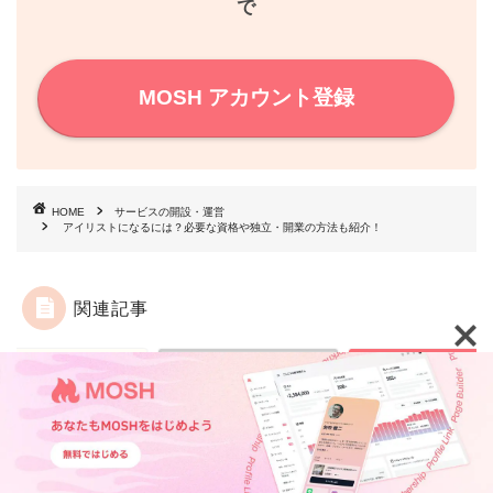
で
t
MOSH アカウント登録
HOME
サービスの開設・運営
アイリストになるには？必要な資格や独立・開業の方法も紹介！
関連記事
ビスの開設・運営
サービスの開設・運営
サービスの開設・運営
【1/18】競争をしない、
オンラインレッスン
TOP
機能紹介
活用事例
ウェビナー・イベント
/26】Youtubeをはじ
じぶんのためのワークシ
め方｜ピアノ篇