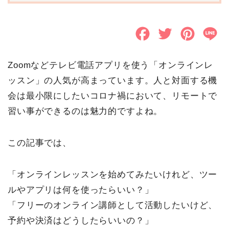
F
T
P
L
a
w
i
i
Zoomなどテレビ電話アプリを使う「オンラインレ
c
i
n
n
ッスン」の人気が高まっています。人と対面する機
e
t
t
e
会は最小限にしたいコロナ禍において、リモートで
b
t
e
習い事ができるのは魅力的ですよね。
o
e
r
この記事では、
o
r
e
k
s
「オンラインレッスンを始めてみたいけれど、ツー
t
ルやアプリは何を使ったらいい？」
「フリーのオンライン講師として活動したいけど、
予約や決済はどうしたらいいの？」