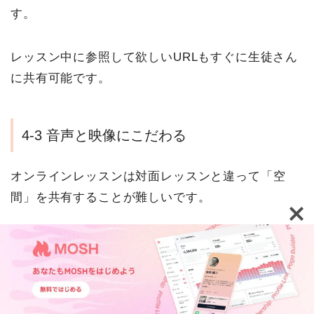
す。
レッスン中に参照して欲しいURLもすぐに生徒さん
に共有可能です。
4-3 音声と映像にこだわる
オンラインレッスンは対面レッスンと違って「空
間」を共有することが難しいです。
講師は
音声や映像を工夫
して「あたかもその場にい
るような」雰囲気作りを心がけましょう。
TOP
生徒さんにとって快適なオンラインレッスン作りの
機能紹介
活用事例
ウェビナー・イベント