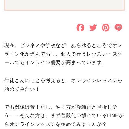
F
T
P
L
a
w
i
i
現在、ビジネスや学校など、あらゆるところでオン
c
i
n
n
ライン化が進んでおり、個人で行うレッスン・スク
e
t
t
e
ールでもオンライン需要が高まっています。
b
t
e
o
e
r
生徒さんのことを考えると、オンラインレッスンを
始めてみたい！
o
r
e
k
s
でも機械は苦手だし、やり方が複雑だと挫折しそ
t
う……そんな方は、まず普段使い慣れているLINEか
らオンラインレッスンを始めてみませんか？