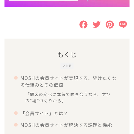
F
T
P
L
a
w
i
i
c
i
n
n
もくじ
e
t
t
e
とじる
b
t
e
MOSHの会員サイトが実現する、続けたくな
o
e
r
る仕組みとその価値
o
r
e
「顧客の変化に本気で向き合うなら、学び
k
s
の“場”づくりから」
t
「会員サイト」とは？
MOSHの会員サイトが解決する課題と機能