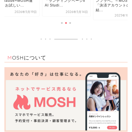
「ランディングページx
ンフラへ。～MOSHは
能「Claude×MO
AI Studi...
「決済アカウントの凍
携」をお試しい...
結...
2026年5月14日
2026
2025年10月24日
MOSHについて