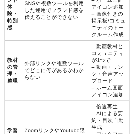
ンド
– ホーム画面
SNSや複数ツールを利用
体
アイコン追加
した運用でブランド感を
験・
– 画像付きの
伝えることができない
特別
掲示板/コミュ
感
ニティのトー
クルーム作成
– 動画教材と
コミュニティ
教材
が1つで
外部リンクや複数ツール
の管
– 動画・リン
でどこに何があるかわか
理・
ク・音声アッ
らない
整理
プロード
– ホーム画面
アイコン追加
– 倍速再生
– AIによる要
約・目次自動
生成
学習
ZoomリンクやYoutube限