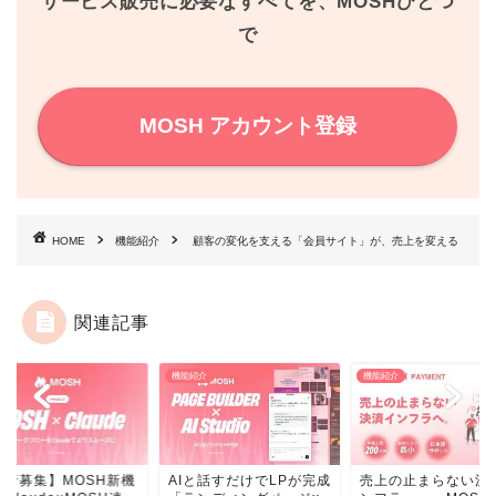
サービス販売に必要なすべてを、MOSHひとつ
で
t
MOSH アカウント登録
HOME
機能紹介
顧客の変化を支える「会員サイト」が、売上を変える
関連記事
機能紹介
機能紹介
機能紹介
AIと話すだけでLPが完成
売上の止まらない決済イ
【先行募集】MO