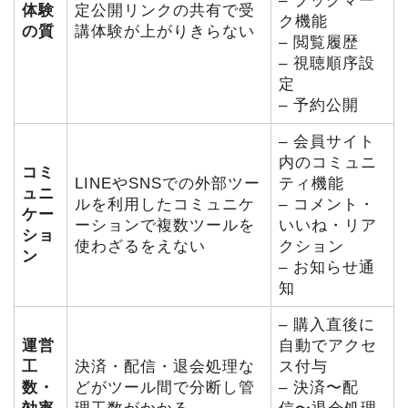
– ブックマー
体験
定公開リンクの共有で受
ク機能
の質
講体験が上がりきらない
– 閲覧履歴
– 視聴順序設
定
– 予約公開
– 会員サイト
内のコミュニ
コミ
LINEやSNSでの外部ツー
ティ機能
ュニ
ルを利用したコミュニケ
– コメント・
ケー
ーションで複数ツールを
いいね・リア
ショ
使わざるをえない
クション
ン
– お知らせ通
知
– 購入直後に
運営
自動でアクセ
工
決済・配信・退会処理な
ス付与
数・
どがツール間で分断し管
– 決済〜配