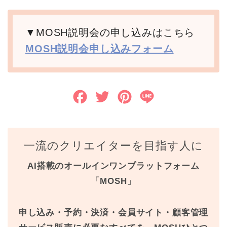
▼MOSH説明会の申し込みはこちら
MOSH説明会申し込みフォーム
F
T
P
L
a
w
i
i
c
i
n
n
一流のクリエイターを目指す人に
e
t
t
e
AI搭載のオールインワンプラットフォーム
b
t
e
「MOSH」
o
e
r
o
r
e
申し込み・予約・決済・会員サイト・顧客管理
k
s