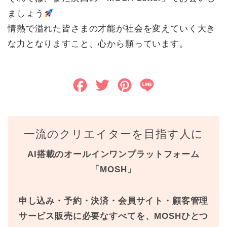
ましょう
情熱で溢れた皆さまの才能が社会を変えていく大き
な力となりますこと、心から願っています。
F
T
P
L
a
w
i
i
c
i
n
n
一流のクリエイターを目指す人に
e
t
t
e
AI搭載のオールインワンプラットフォーム
b
t
e
「MOSH」
o
e
r
o
r
e
申し込み・予約・決済・会員サイト・顧客管理
k
s
サービス販売に必要なすべてを、MOSHひとつ