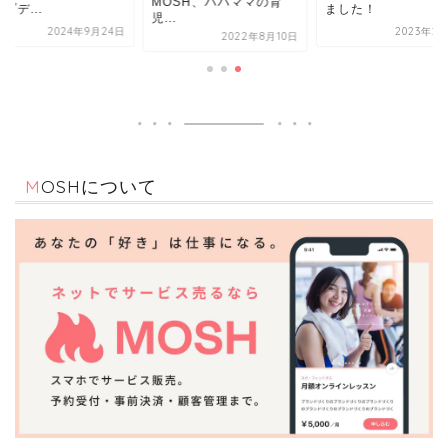
MOSH、パパママの育
プデ...
ました！
児...
2024年9月24日
2023年2
2022年8月10日
MOSHについて