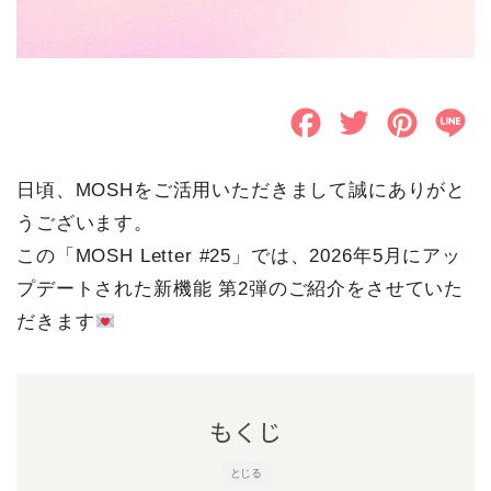
F
T
P
L
a
w
i
i
日頃、MOSHをご活用いただきまして誠にありがと
c
i
n
n
うございます。
e
t
t
e
この「MOSH Letter #25」では、2026年5月にアッ
b
t
e
プデートされた新機能 第2弾のご紹介をさせていた
o
e
r
だきます
o
r
e
k
s
もくじ
t
とじる