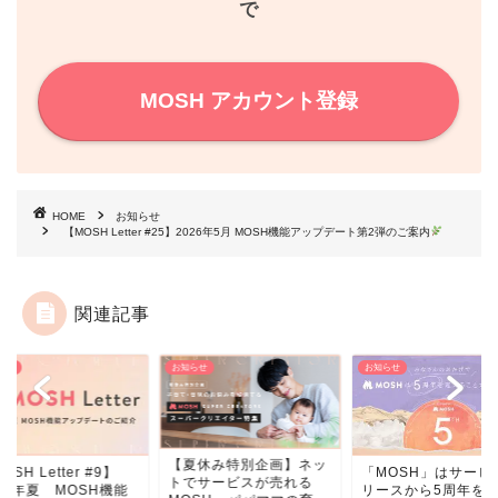
で
t
MOSH アカウント登録
HOME
お知らせ
【MOSH Letter #25】2026年5月 MOSH機能アップデート第2弾のご案内
関連記事
らせ
お知らせ
お知らせ
【夏休み特別企画】ネッ
OSH Letter #9】
「MOSH」はサービ
トでサービスが売れる
24年夏 MOSH機能
リースから5周年を