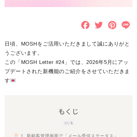
F
T
P
L
a
w
i
i
日頃、MOSHをご活用いただきまして誠にありがと
c
i
n
n
うございます。
e
t
t
e
この「MOSH Letter #24」では、2026年5月にアッ
b
t
e
プデートされた新機能のご紹介をさせていただきま
o
e
r
す
o
r
e
k
s
もくじ
t
とじる
1. 新顧客管理画面で「メール受信ステータス」