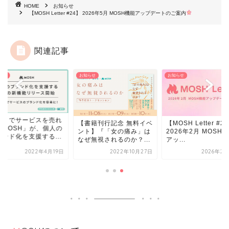
HOME
お知らせ
【MOSH Letter #24】 2026年5月 MOSH機能アップデートのご案内
関連記事
らせ
お知らせ
お知らせ
ットでサービスを売れ
【書籍刊行記念 無料イベ
【MOSH Letter #2
「MOSH」が、個人の
ント】『「女の痛み」は
2026年2月 MOSH
ランド化を支援する...
なぜ無視されるのか？...
アッ...
2022年4月19日
2022年10月27日
2026年2月