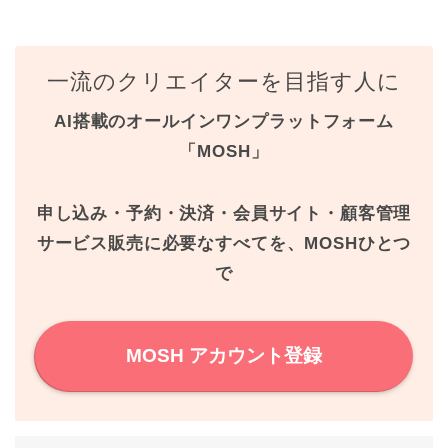
a
w
i
i
c
i
n
n
一流のクリエイターを目指す人に
e
t
t
e
AI搭載のオールインワンプラットフォーム
b
t
e
「MOSH」
o
e
r
o
r
e
申し込み・予約・決済・会員サイト・顧客管理
k
s
サービス販売に必要なすべてを、MOSHひとつ
で
t
MOSH アカウント登録