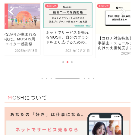
知らせ
お知らせ
お知らせ
ットでサービスを売れ
横のつながりが生
MOSH、自分のブラン
【コロナ対策特集】個人
共創の夜に。MOS
をより広げるための...
事業主・スモールチーム
年クリエイター感謝祭
向けの支援制度まとめ
2021年12月21日
2023年
2020年4月1日
MOSHについて