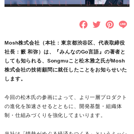
F
T
P
L
a
w
i
i
Mosh株式会社（本社：東京都渋谷区、代表取締役
c
i
n
n
社長：籔 和弥）は、『みんなのGo言語』の著者と
e
t
t
e
しても知られる、Songmuこと松木雅之氏がMosh
b
t
e
株式会社の技術顧問に就任したことをお知らせいた
o
e
r
します。
o
r
e
今回の松木氏の参画によって、より一層プロダクト
k
s
の進化を加速させるとともに、開発基盤・組織体
t
制・仕組みづくりを強化してまいります。
当社は「情熱がめぐる経済をつくる」というミッシ