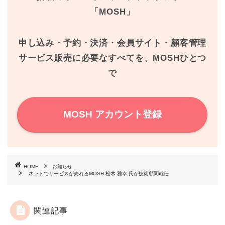
b
t
e
「MOSH」
o
e
r
o
r
e
申し込み・予約・決済・会員サイト・顧客管理
k
s
サービス販売に必要なすべてを、MOSHひとつ
で
t
MOSH アカウント登録
HOME
お知らせ
ネットでサービスが売れるMOSH 松木 雅幸 氏が技術顧問就任
関連記事