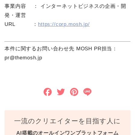
事業内容 ： インターネットビジネスの企画・開
発・運営
URL ：
https://corp.mosh.jp/
本件に関するお問い合わせ先 MOSH PR担当：
pr@themosh.jp
F
T
P
L
a
w
i
i
c
i
n
n
一流のクリエイターを目指す人に
e
t
t
e
AI搭載のオールインワンプラットフォーム