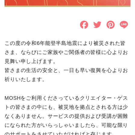
F
T
P
L
a
w
i
i
この度の令和6年能登半島地震により被災された皆
c
i
n
n
さま、ならびにご家族やご関係者の皆様に心よりお
e
t
t
e
見舞い申し上げます。
b
t
e
皆さまの生活の安全と、一日も早い復興を心よりお
o
e
r
祈りいたします。
o
r
e
MOSHをご利用くださっているクリエイター・ゲス
k
s
トの皆さまの中にも、被災地を拠点とされる方は少
t
なくありません。サービスの提供および受講が困難
になられた方がいらっしゃいましたら、可能な限り
のサポートをさせていただければと存じます。