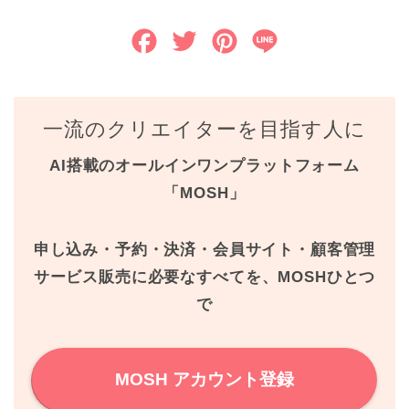
F
T
P
L
a
w
i
i
c
i
n
n
一流のクリエイターを目指す人に
e
t
t
e
AI搭載のオールインワンプラットフォーム
b
t
e
「MOSH」
o
e
r
o
r
e
申し込み・予約・決済・会員サイト・顧客管理
k
s
サービス販売に必要なすべてを、MOSHひとつ
で
t
MOSH アカウント登録