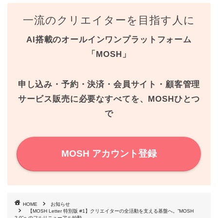
c
i
n
n
一流のクリエイターを目指す人に
e
t
t
e
AI搭載のオールインワンプラットフォーム
b
t
e
「MOSH」
o
e
r
o
r
e
申し込み・予約・決済・会員サイト・顧客管理
k
s
サービス販売に必要なすべてを、MOSHひとつ
で
t
MOSH アカウント登録
HOME
お知らせ
【MOSH Letter 特別版 #1】クリエイターの全活動を支える基盤へ。”MOSH
2.0”へのフルリニューアル始動