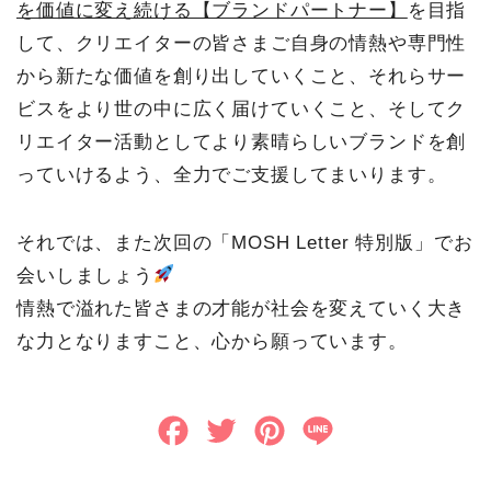
を価値に変え続ける【ブランドパートナー】
を目指
して、クリエイターの皆さまご自身の情熱や専門性
から新たな価値を創り出していくこと、それらサー
ビスをより世の中に広く届けていくこと、そしてク
リエイター活動としてより素晴らしいブランドを創
っていけるよう、全力でご支援してまいります。
それでは、また次回の「MOSH Letter 特別版」でお
会いしましょう
情熱で溢れた皆さまの才能が社会を変えていく大き
な力となりますこと、心から願っています。
F
T
P
L
a
w
i
i