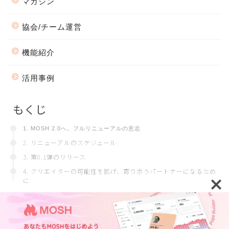
マガジン
協会/チーム運営
機能紹介
活用事例
もくじ
1. MOSH 2.0へ。フルリニューアルの意志
2. リニューアルのスケジュール
3. 第0.1弾のリリース
4. クリエイターの可能性を拡げ、寄り添うパートナーになるため
に
会社情報
プライバシーポリシー
2018–2026 MOSH Magazine