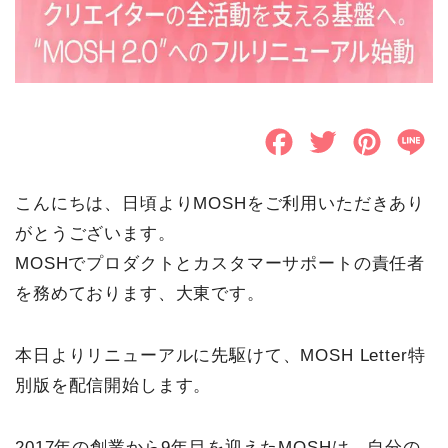
F
T
P
L
a
w
i
i
こんにちは、日頃よりMOSHをご利用いただきあり
c
i
n
n
がとうございます。
e
t
t
e
MOSHでプロダクトとカスタマーサポートの責任者
b
t
e
を務めております、大東です。
o
e
r
本日よりリニューアルに先駆けて、MOSH Letter特
o
r
e
別版を配信開始します。
k
s
t
2017年の創業から9年目を迎えたMOSHは、自分の