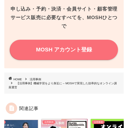
o
r
e
申し込み・予約・決済・会員サイト・顧客管理
k
s
サービス販売に必要なすべてを、MOSHひとつ
で
t
MOSH アカウント登録
HOME
活用事例
【活用事例】機械学習をより身近に – MOSHで実現した効率的なオンライン講
座運営
関連記事
事例
活用事例
活用事例