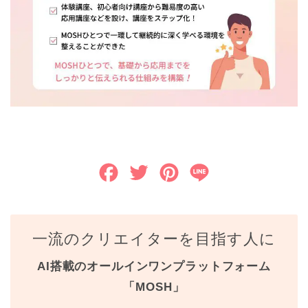
F
T
P
L
a
w
i
i
c
i
n
n
一流のクリエイターを目指す人に
e
t
t
e
AI搭載のオールインワンプラットフォーム
b
t
e
「MOSH」
o
e
r