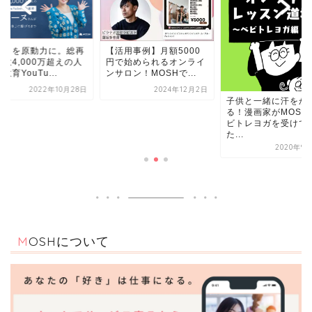
活用事例】月額5000
楽しさを原動力に。
で始められるオンライ
生回数4,000万超え
ロン！MOSHで...
気性教育YouTu...
2024年12月2日
2022年10
子供と一緒に汗をかけ
る！漫画家がMOSHでベ
ビトレヨガを受けてみ
た...
2020年9月30日
MOSHについて