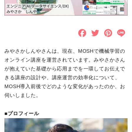
F
T
P
L
a
w
i
i
みやさかしんやさんは、現在、MOSHで機械学習の
c
i
n
n
オンライン講座を運営されています。みやさかさん
e
t
t
e
が抱えていた基礎から応用までを一環してお伝えで
b
t
e
きる講座の設計や、講座運営の効率化について、
o
e
r
MOSH導入前後でどのような変化があったのか、お
伺いしました。
o
r
e
k
s
■プロフィール
t