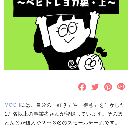
F
T
P
L
a
w
i
i
MOSH
には、自分の「好き」や「得意」を生かした
c
i
n
n
1万名以上の事業者さんが登録しています。そのほ
e
t
t
e
とんどが個人や２〜３名のスモールチームです。
b
t
e