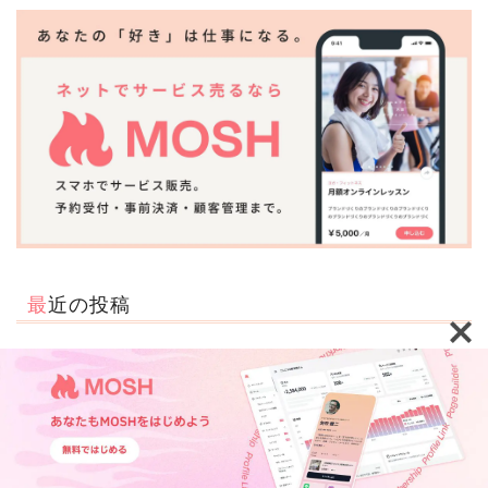
最近の投稿
【MOSH Letter #27】2026年7月 MOSH機能アップデー
ト・カスタマーサポート営業日変更と臨時休業のご案内
TOP
機能紹介
活用事例
ウェビナー・イベント
【MOSH Letter #26】2026年6月 MOSH機能アップデー