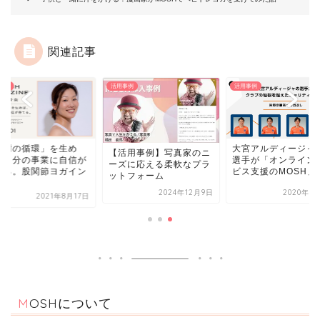
関連記事
事例
活用事例
活用事例
感謝の循環」を生め
大宮アルディージャ
【活用事例】写真家のニ
、自分の事業に自信が
選手が「オンライン
ーズに応える柔軟なプラ
てる。股関節ヨガイン
ビス支援のMOSH」で.
ットフォーム
.
2024年12月9日
2020年5
2021年8月17日
MOSHについて