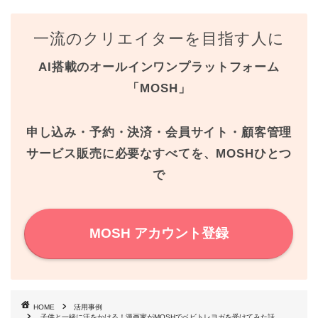
c
i
n
n
一流のクリエイターを目指す人に
e
t
t
e
AI搭載のオールインワンプラットフォーム
b
t
e
「MOSH」
o
e
r
o
r
e
申し込み・予約・決済・会員サイト・顧客管理
k
s
サービス販売に必要なすべてを、MOSHひとつ
で
t
MOSH アカウント登録
HOME
活用事例
子供と一緒に汗をかける！漫画家がMOSHでベビトレヨガを受けてみた話