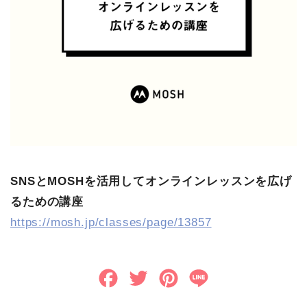
SNSとMOSHを活用してオンラインレッスンを広げ
るための講座
https://mosh.jp/classes/page/13857
F
T
P
L
a
w
i
i