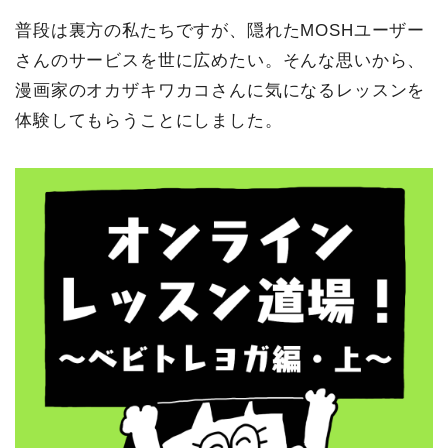
o
e
r
普段は裏方の私たちですが、隠れたMOSHユーザー
さんのサービスを世に広めたい。そんな思いから、
o
r
e
漫画家のオカザキワカコさんに気になるレッスンを
k
s
体験してもらうことにしました。
t