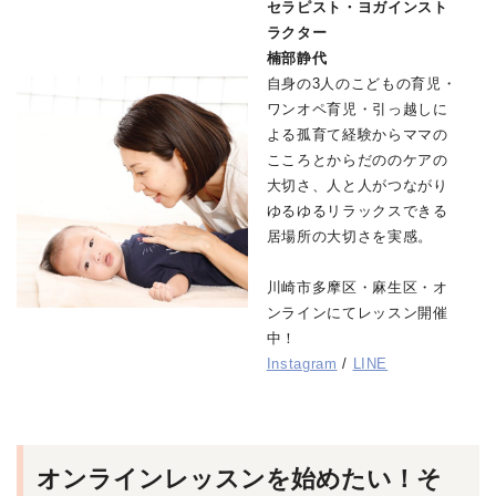
セラピスト・ヨガインスト
ラクター
楠部静代
自身の3人のこどもの育児・
ワンオペ育児・引っ越しに
よる孤育て経験からママの
こころとからだののケアの
大切さ、人と人がつながり
ゆるゆるリラックスできる
居場所の大切さを実感。
川崎市多摩区・麻生区・オ
ンラインにてレッスン開催
中！
Instagram
/
LINE
オンラインレッスンを始めたい！そ