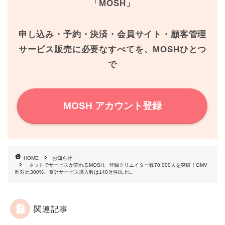
「MOSH」
o
e
r
o
r
e
申し込み・予約・決済・会員サイト・顧客管理
k
s
サービス販売に必要なすべてを、MOSHひとつ
で
t
MOSH アカウント登録
HOME
お知らせ
ネットでサービスが売れるMOSH、登録クリエイター数70,000人を突破！GMV
昨対比300%、累計サービス購入数は140万件以上に
関連記事