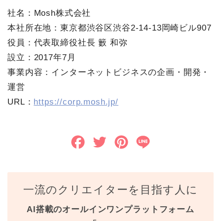
社名：Mosh株式会社
本社所在地：東京都渋谷区渋谷2-14-13岡崎ビル907
役員：代表取締役社長 籔 和弥
設立：2017年7月
事業内容：インターネットビジネスの企画・開発・
運営
URL：
https://corp.mosh.jp/
F
T
P
L
a
w
i
i
c
i
n
n
一流のクリエイターを目指す人に
e
t
t
e
AI搭載のオールインワンプラットフォーム
b
t
e