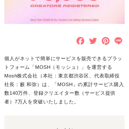
F
T
P
L
a
w
i
i
個人がネットで簡単にサービスを販売できるプラッ
c
i
n
n
トフォーム「MOSH（モッシュ）」を運営する
e
t
t
e
Mosh株式会社（本社：東京都渋谷区、代表取締役
b
t
e
社長：籔 和弥）は、「MOSH」の累計サービス購入
o
e
r
数140万件、登録クリエイター数（サービス提供
者）7万人を突破いたしました。
o
r
e
k
s
t