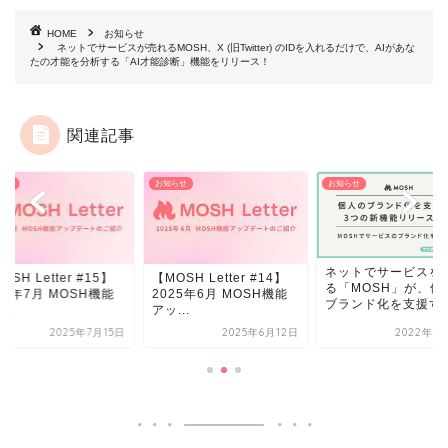
HOME
お知らせ
ネットでサービスが売れるMOSH、X (旧Twitter) のIDを入れるだけで、AIがあな
たの才能を分析する「AI才能診断」機能をリリース！
関連記事
らせ
お知らせ
お知らせ
ネットでサービスを
OSH Letter #15】
【MOSH Letter #14】
る「MOSH」が、個
25年7月 MOSH機能
2025年6月 MOSH機能
ブランド化を支援する.
...
アッ...
2025年7月15日
2025年6月12日
2022年4