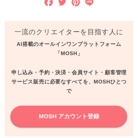
F
T
P
L
a
w
i
i
c
i
n
n
一流のクリエイターを目指す人に
e
t
t
e
AI搭載のオールインワンプラットフォーム
b
t
e
「MOSH」
o
e
r
o
r
e
申し込み・予約・決済・会員サイト・顧客管理
k
s
サービス販売に必要なすべてを、MOSHひとつ
で
t
MOSH アカウント登録