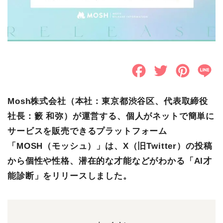
F
T
P
L
a
w
i
i
Mosh株式会社（本社：東京都渋谷区、代表取締役
c
i
n
n
社長：籔 和弥）が運営する、個人がネットで簡単に
e
t
t
e
サービスを販売できるプラットフォーム
b
t
e
「MOSH（モッシュ）」は、X（旧Twitter）の投稿
o
e
r
から個性や性格、潜在的な才能などがわかる「AI才
能診断」をリリースしました。
o
r
e
k
s
t