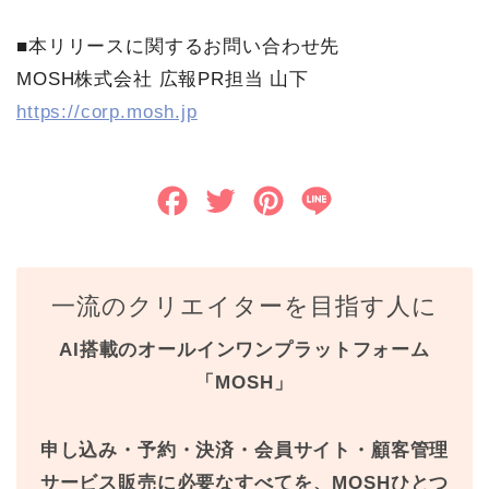
■本リリースに関するお問い合わせ先
MOSH株式会社 広報PR担当 山下
https://corp.mosh.jp
F
T
P
L
a
w
i
i
c
i
n
n
一流のクリエイターを目指す人に
e
t
t
e
AI搭載のオールインワンプラットフォーム
b
t
e
「MOSH」
o
e
r
o
r
e
申し込み・予約・決済・会員サイト・顧客管理
k
s
サービス販売に必要なすべてを、MOSHひとつ