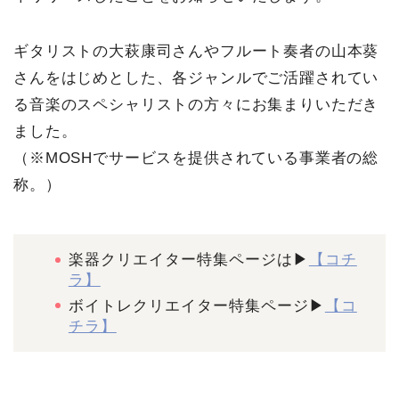
k
s
ギタリストの大萩康司さんやフルート奏者の山本葵
t
さんをはじめとした、各ジャンルでご活躍されてい
る音楽のスペシャリストの方々にお集まりいただき
ました。
（※MOSHでサービスを提供されている事業者の総
称。）
楽器クリエイター特集ページは▶︎
【コチ
ラ】
ボイトレクリエイター特集ページ▶︎
【コ
チラ】