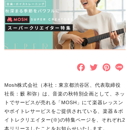
F
T
P
L
a
w
i
i
Mosh株式会社（本社：東京都渋谷区、代表取締役
c
i
n
n
社長：籔 和弥）は、音楽の秋特別企画として、ネッ
e
t
t
e
トでサービスが売れる「MOSH」にて楽器レッスン
b
t
e
やボイトレサービスをご提供されている、楽器＆ボ
o
e
r
イトレクリエイター(※)の特集ページを、それぞれ2
本リリースしたことをお知らせいたします。
o
r
e