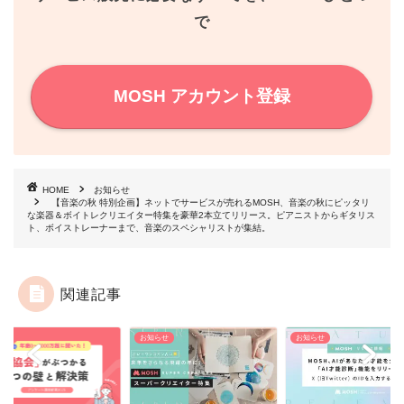
で
t
MOSH アカウント登録
HOME
お知らせ
【音楽の秋 特別企画】ネットでサービスが売れるMOSH、音楽の秋にピッタリ
な楽器＆ボイトレクリエイター特集を豪華2本立てリリース。ピアニストからギタリス
ト、ボイストレーナーまで、音楽のスペシャリストが集結。
関連記事
らせ
お知らせ
お知らせ