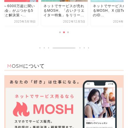
ットでサービスが売れ
ネットでサービスが売れ
年商0～6000万超に
MOSH、「占いクリエ
るMOSH、X (旧Twitter)
た「協会」がぶつか
ター特集」をリリー...
のID...
つの壁と解決策 -...
2022年12月5日
2024年1月12日
2025年3
MOSHについて