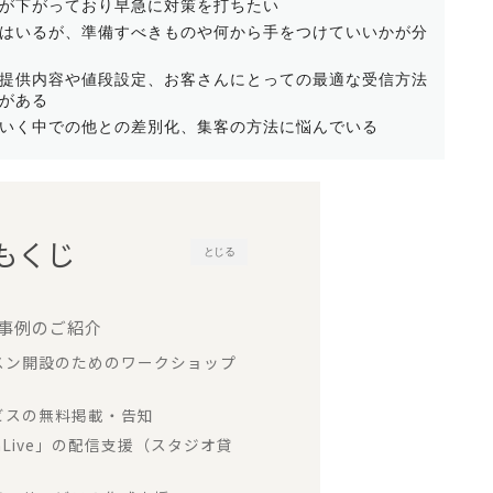
が下がっており
早急に対策を打ちたい
はいるが、
準備すべきものや何から手をつけていいかが分
提供内容や値段設定、お客さんにとっての最適な受信方法
がある
いく中での
他との差別化、集客の方法に悩んでいる
もくじ
とじる
援事例のご紹介
ッスン開設のためのワークショップ
ービスの無料掲載・告知
omLive」の配信支援（スタジオ貸
）