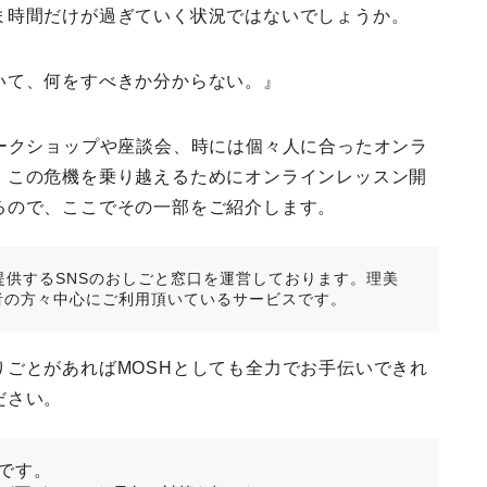
b
t
e
ま時間だけが過ぎていく状況ではないでしょうか。
o
e
r
いて、何をすべきか分からない。』
o
r
e
k
s
ークショップや座談会、時には個々人に合ったオンラ
t
、この危機を乗り越えるためにオンラインレッスン開
るので、ここでその一部をご紹介します。
まで提供するSNSのおしごと窓口を運営しております。理美
者の方々中心にご利用頂いているサービスです。
ごとがあればMOSHとしても全力でお手伝いできれ
ださい。
です。