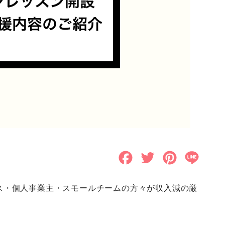
F
T
P
L
a
w
i
i
ス・個人事業主・スモールチームの方々が収入減の厳
c
i
n
n
e
t
t
e