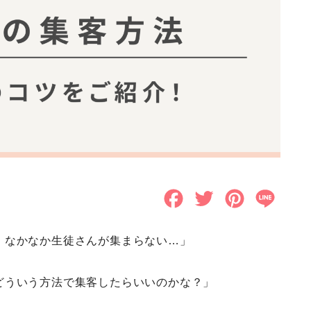
F
T
P
L
a
w
i
i
、なかなか生徒さんが集まらない…」
c
i
n
n
e
t
t
e
どういう方法で集客したらいいのかな？」
b
t
e