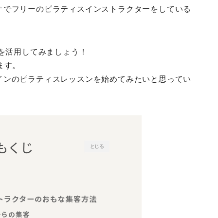
o
e
r
オでフリーのピラティスインストラクターをしている
o
r
e
k
s
bを活用してみましょう！
t
ます。
インのピラティスレッスンを始めてみたいと思ってい
もくじ
とじる
ストラクターのおもな集客方法
からの集客