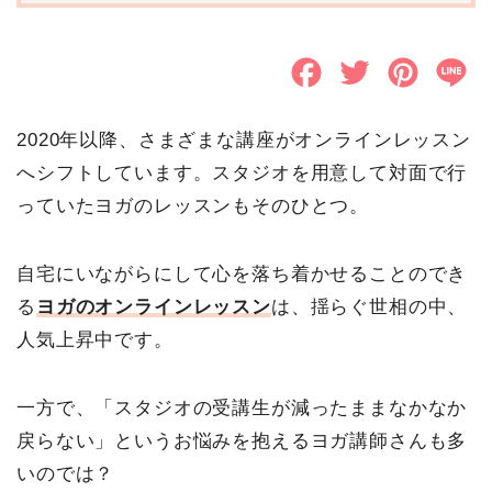
F
T
P
L
a
w
i
i
2020年以降、さまざまな講座がオンラインレッスン
c
i
n
n
へシフトしています。スタジオを用意して対面で行
e
t
t
e
っていたヨガのレッスンもそのひとつ。
b
t
e
o
e
r
自宅にいながらにして心を落ち着かせることのでき
る
ヨガのオンラインレッスン
は、揺らぐ世相の中、
o
r
e
人気上昇中です。
k
s
t
一方で、「スタジオの受講生が減ったままなかなか
戻らない」というお悩みを抱えるヨガ講師さんも多
いのでは？