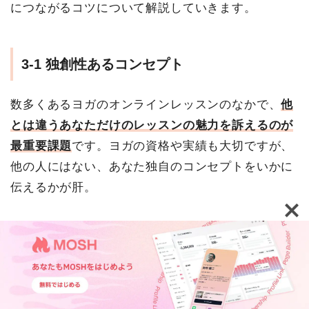
につながるコツについて解説していきます。
3-1 独創性あるコンセプト
数多くあるヨガのオンラインレッスンのなかで、
他
とは違うあなただけのレッスンの魅力を訴えるのが
最重要課題
です。ヨガの資格や実績も大切ですが、
他の人にはない、あなた独自のコンセプトをいかに
伝えるかが肝。
まずは写真やキャッチコピーで目を引いて、次に詳
しいメッセージを読んでもらいましょう。
特に
写真は、講師のキャラクターやレッスンの印象
TOP
機能紹介
活用事例
ウェビナー・イベント