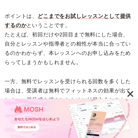
ポイントは、
どこまでをお試しレッスンとして提供
するのか
ということです。
たとえば、初回だけや2回目まで無料にした場合、
自分とレッスンや指導者との相性が本当に合ってい
るのかわからず、本レッスンへのお申し込みをため
らってしまうかもしれません。
一方、無料でレッスンを受けられる回数を多くした
場合は、受講者は無料でフィットネスの効果が出て
しまい、満足感を得られたために結局入会しなかっ
たということもあります。
そのため、どこまでをお試しレッスンとして提供す
TOP
機能紹介
活用事例
ウェビナー・イベント
るか、
お試しレッスンと本レッスンでの内容を区別