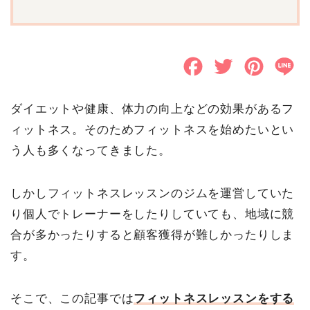
F
T
P
L
a
w
i
i
ダイエットや健康、体力の向上などの効果があるフ
c
i
n
n
ィットネス。そのためフィットネスを始めたいとい
e
t
t
e
う人も多くなってきました。
b
t
e
o
e
r
しかしフィットネスレッスンのジムを運営していた
り個人でトレーナーをしたりしていても、地域に競
o
r
e
合が多かったりすると顧客獲得が難しかったりしま
k
s
す。
t
そこで、この記事では
フィットネスレッスンをする