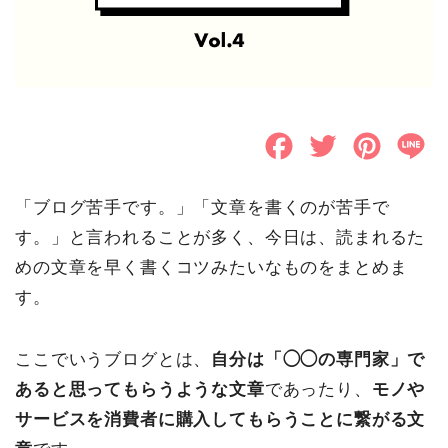
F
T
P
L
a
w
i
i
「ブログ苦手です。」「文章を書くのが苦手で
c
i
n
n
す。」と言われることが多く、今日は、読まれるた
e
t
t
e
めの文章を早く書くコツみたいなものをまとめま
b
t
e
す。
o
e
r
ここでいうブログとは、
自分は「◯◯の専門家」で
o
r
e
あると思ってもらうような文章
であったり、
モノや
k
s
サービスを消費者に購入してもらうことに繋がる文
t