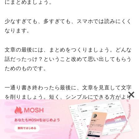
にまとめましょう。
少なすぎても、多すぎても、スマホでは読みにくく
なります。
文章の最後には、まとめをつくりましょう。どんな
話だったっけ？ということ改めて思い出してもらう
ためのものです。
一通り書き終わったら最後に、文章を見直して文字
を削りましょう。短く、シンプルにできる方がより
好ましいです。
以上が、
「メモ帳一つで効率2倍！ブログが苦手な
人のための読まれる文章の書き方をまとめてみた」
TOP
機能紹介
活用事例
ウェビナー・イベント