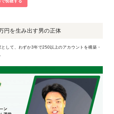
料で視聴する
00万円を生み出す男の正体
家として、わずか3年で250以上のアカウントを構築・
。