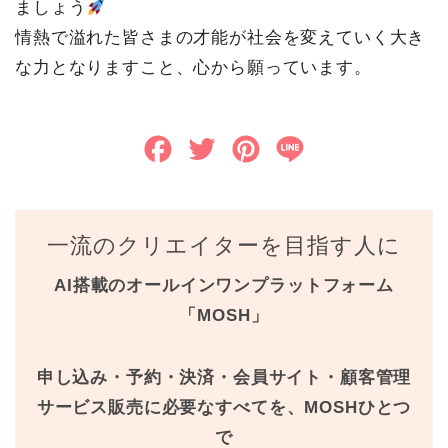
ましょう
情熱で溢れた皆さまの才能が社会を変えていく大き
な力となりますこと、心から願っています。
F
T
P
L
a
w
i
i
c
i
n
n
一流のクリエイターを目指す人に
e
t
t
e
AI搭載のオールインワンプラットフォーム
b
t
e
「MOSH」
o
e
r
o
r
e
申し込み・予約・決済・会員サイト・顧客管理
k
s
サービス販売に必要なすべてを、MOSHひとつ
で
t