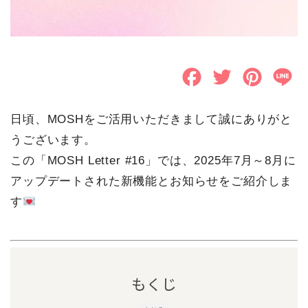
F
T
P
L
a
w
i
i
日頃、MOSHをご活用いただきまして誠にありがと
c
i
n
n
うございます。
e
t
t
e
この「MOSH Letter #16」では、2025年7月～8月に
b
t
e
アップデートされた新機能とお知らせをご紹介しま
o
e
r
す
o
r
e
k
s
t
もくじ