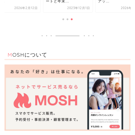
...
ートと年末...
アッ...
2026年2月12日
2023年12月1日
2026年4
MOSHについて