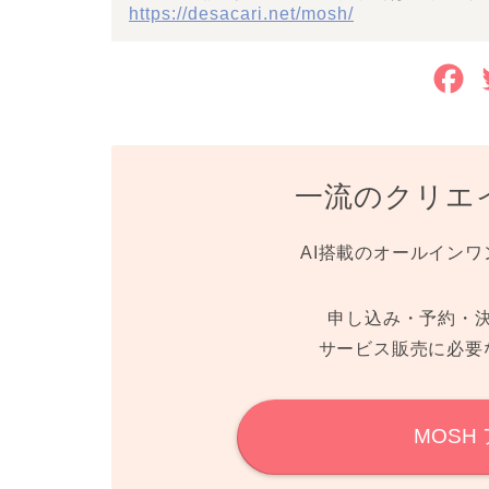
https://desacari.net/mosh/
F
a
c
一流のクリエ
e
b
AI搭載のオールインワ
o
o
申し込み・予約・
サービス販売に必要
k
MOSH