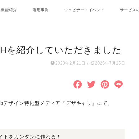
機能紹介
活用事例
ウェビナー・イベント
サービス
SHを紹介していただきました
2023年2月21日
/
2025年7月25日
F
T
P
L
a
w
i
i
ebデザイン特化型メディア『デザキャリ』にて、
c
i
n
n
e
t
t
e
b
t
e
イトをカンタンに作れる！