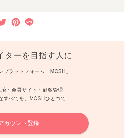
o
e
r
o
r
e
T
P
L
k
s
w
i
i
t
i
n
n
イターを目指す人に
t
t
e
t
e
ンプラットフォーム「MOSH」
e
r
r
e
決済・会員サイト・顧客管理
なすべてを、MOSHひとつで
s
t
 アカウント登録