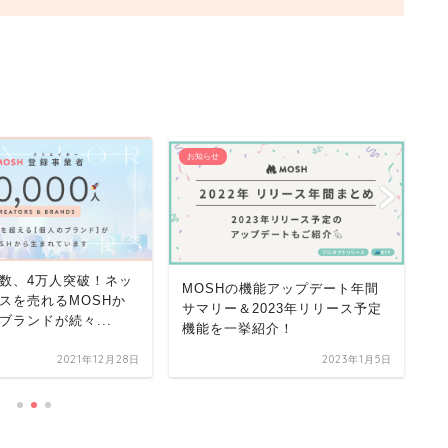
お知らせ
お
数、4万人突破！ネッ
MOSHの機能アップデート年間
ト
スを売れるMOSHか
サマリー＆2023年リリース予定
「
ブランドが続々...
機能を一挙紹介！
ミ
2021年12月28日
2023年1月5日