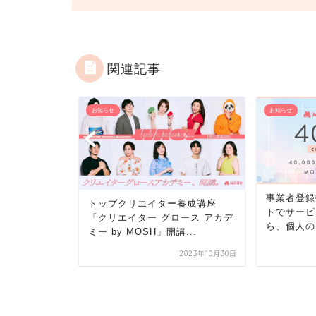
関連記事
お知らせ
お知らせ
事業者登録
プデート年間
トップクリエイター養成講座
トでサービ
リリース予定
「クリエイター グロース アカデ
ら、個人の
ミー by MOSH」開講...
2023年1月5日
2023年10月30日