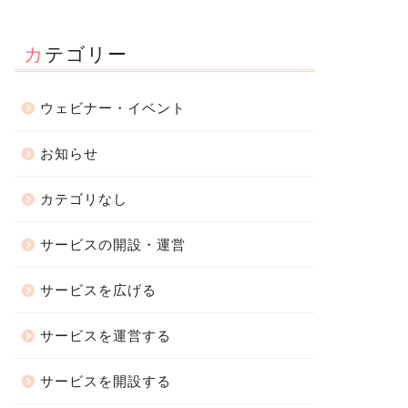
カテゴリー
ウェビナー・イベント
知らせ
お知らせ
お知らせ
カテゴリなし
サービスの開設・運営
事業者登録数、4万人突破！ネッ
ップクリエイター養成講座
トでサービスを売れるMOSHか
クリエイター グロース アカデ
サービスを広げる
ら、個人のブランドが続々...
ー by MOSH」開講...
2023年10月30日
2021年12月28
サービスを運営する
サービスを開設する