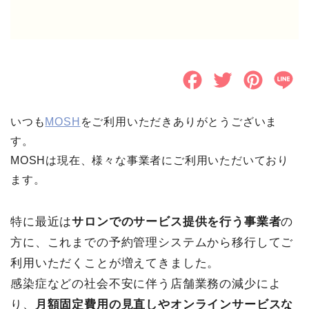
F
T
P
L
a
w
i
i
いつも
MOSH
をご利用いただきありがとうございま
c
i
n
n
す。
e
t
t
e
MOSHは現在、様々な事業者にご利用いただいており
b
t
e
ます。
o
e
r
特に最近は
サロンでのサービス提供を行う事業者
の
o
r
e
方に、これまでの予約管理システムから移行してご
k
s
利用いただくことが増えてきました。
t
感染症などの社会不安に伴う店舗業務の減少によ
り、
月額固定費用の見直しやオンラインサービスな