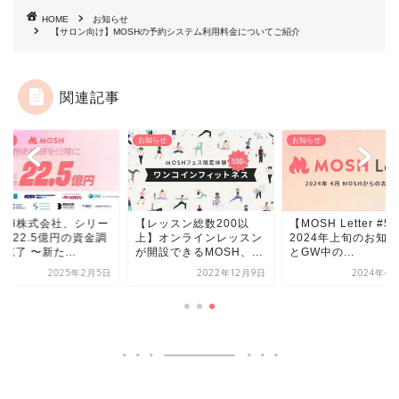
HOME
お知らせ
【サロン向け】MOSHの予約システム利用料金についてご紹介
関連記事
らせ
お知らせ
お知らせ
OSH株式会社、シリー
【レッスン総数200以
【MOSH Letter #5
Cで22.5億円の資金調
上】オンラインレッスン
2024年上旬のお知
完了 〜新た...
が開設できるMOSH、...
とGW中の...
2025年2月5日
2022年12月9日
2024年4