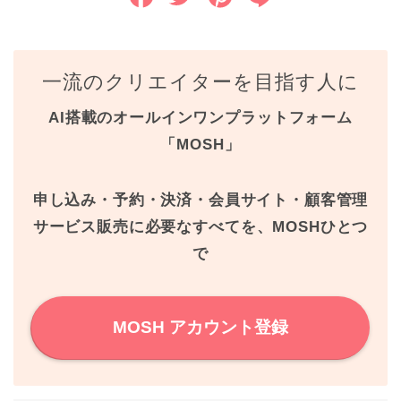
a
w
i
i
c
i
n
n
一流のクリエイターを目指す人に
e
t
t
e
AI搭載のオールインワンプラットフォーム
b
t
e
「MOSH」
o
e
r
o
r
e
申し込み・予約・決済・会員サイト・顧客管理
k
s
サービス販売に必要なすべてを、MOSHひとつ
で
t
MOSH アカウント登録