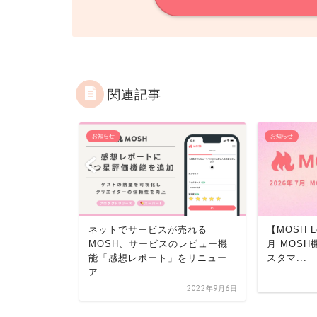
関連記事
お知らせ
お知らせ
売れる
ネットでサービスが売れる
【MOSH Le
』にて連載企画
MOSH、サービスのレビュー機
月 MOS
能「感想レポート」をリニュー
スタマ...
ア...
2023年2月17日
2022年9月6日