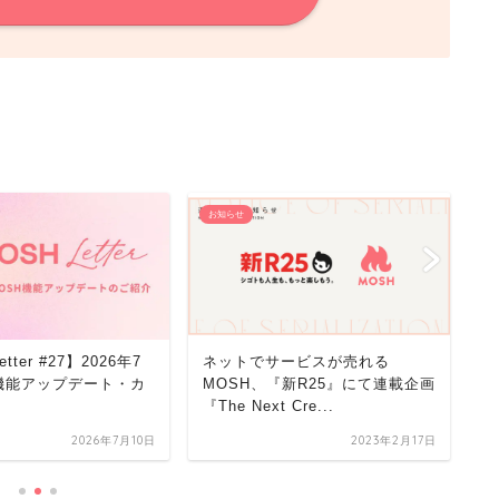
お知らせ
お
tter #27】2026年7
ネットでサービスが売れる
ネ
H機能アップデート・カ
MOSH、『新R25』にて連載企画
M
『The Next Cre...
能
ア
2026年7月10日
2023年2月17日