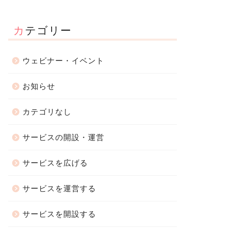
カテゴリー
ウェビナー・イベント
お知らせ
知らせ
お知らせ
カテゴリなし
サービスの開設・運営
サービスを広げる
ットでサービスが売れる
【MOSH Letter #27】2026年7
OSH、サービスのレビュー機
月 MOSH機能アップデート・カ
「感想レポート」をリニュー
スタマ...
サービスを運営する
...
2026年7月10
2022年9月6日
サービスを開設する