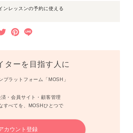
b
t
e
ラインレッスンの予約に使える
o
e
r
o
r
e
T
P
L
k
s
w
i
i
t
i
n
n
イターを目指す人に
t
t
e
t
e
ンプラットフォーム「MOSH」
e
r
r
e
決済・会員サイト・顧客管理
なすべてを、MOSHひとつで
s
t
 アカウント登録