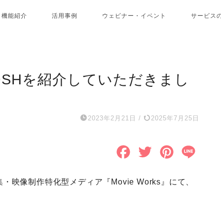
機能紹介
活用事例
ウェビナー・イベント
サービス
てMOSHを紹介していただきまし
2023年2月21日
/
2025年7月25日
F
T
P
L
a
w
i
i
映像制作特化型メディア『Movie Works』にて、
c
i
n
n
e
t
t
e