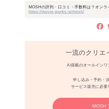
MOSHの評判・口コミ・手数料は？オン
https://movie-works.jp/mosh/
F
a
c
一流のクリエ
e
b
AI搭載のオールインワ
o
o
申し込み・予約・
サービス販売に必要
k
MOSH