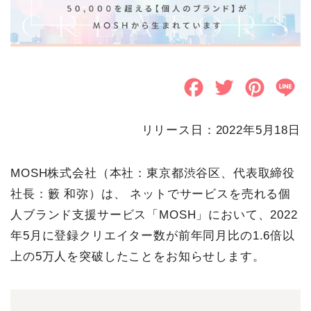
F
T
P
L
a
w
i
i
リリース日：2022年5月18日
c
i
n
n
e
t
t
e
MOSH株式会社（本社：東京都渋谷区、代表取締役
b
t
e
社長：籔 和弥）は、 ネットでサービスを売れる個
o
e
r
人ブランド支援サービス「MOSH」において、2022
年5月に登録クリエイター数が前年同月比の1.6倍以
o
r
e
上の5万人を突破したことをお知らせします。
k
s
t