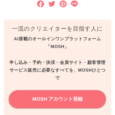
F
T
P
L
a
w
i
i
c
i
n
n
一流のクリエイターを目指す人に
e
t
t
e
AI搭載のオールインワンプラットフォーム
b
t
e
「MOSH」
o
e
r
o
r
e
申し込み・予約・決済・会員サイト・顧客管理
k
s
サービス販売に必要なすべてを、MOSHひとつ
で
t
MOSH アカウント登録