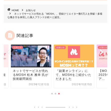
HOME
お知らせ
ネットでサービスが売れる「MOSH」、登録クリエイター数5万人を突破！多様
な働き方を体現した個人ブランドが続々と誕生。
関連記事
らせ
お知らせ
お知らせ
ットでサービスが売れ
『副業オンライン』に
【MOSH Letter #2
OSH 松木 雅幸 氏が
て、MOSHをご紹介いた
2025年12月 MOS
術顧問就任
だきました
ア...
2023年12月12日
2022年10月13日
2025年12