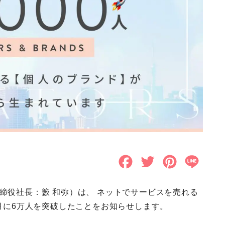
F
T
P
L
a
w
i
i
取締役社長：籔 和弥）は、 ネットでサービスを売れる
c
i
n
n
4月に6万人を突破したことをお知らせします。
e
t
t
e