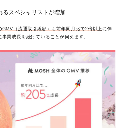
b
t
e
れるスペシャリストが増加
o
e
r
o
r
e
のGMV（流通取引総額）も前年同月比で2倍以上
に伸
k
s
に事業成長を続けていることが伺えます。
t