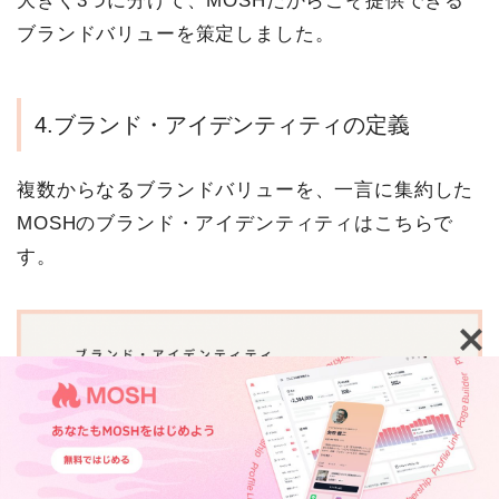
大きく3つに分けて、MOSHだからこそ提供できる
ブランドバリューを策定しました。
4.ブランド・アイデンティティの定義
複数からなるブランドバリューを、一言に集約した
MOSHのブランド・アイデンティティはこちらで
す。
クリエイターが提供するサービスを一つの【
ブラン
TOP
機能紹介
活用事例
ウェビナー・イベント