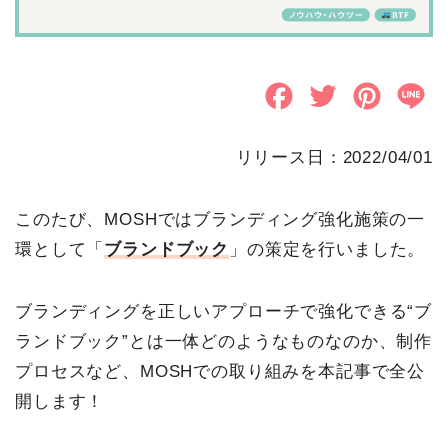
F
T
P
L
a
w
i
i
リリース日：2022/04/01
c
i
n
n
e
t
t
e
このたび、MOSHではブランディング強化施策の一
b
t
e
環として「
ブランドブック
」の策定を行いました。
o
e
r
ブランディングを正しいアプローチで強化できる“ブ
o
r
e
ランドブック”とは一体どのようなものなのか、制作
k
s
プロセスなど、MOSHでの取り組みを本記事で全公
t
開します！