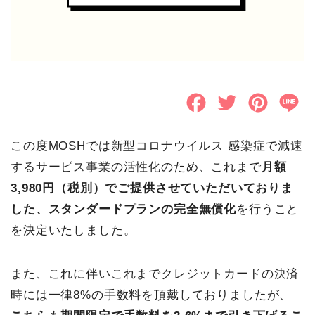
F
T
P
L
a
w
i
i
この度MOSHでは新型コロナウイルス 感染症で減速
c
i
n
n
するサービス事業の活性化のため、これまで
月額
e
t
t
e
3,980円（税別）でご提供させていただいておりま
b
t
e
した、スタンダードプランの完全無償化
を行うこと
o
e
r
を決定いたしました。
o
r
e
また、これに伴いこれまでクレジットカードの決済
k
s
時には一律8%の手数料を頂戴しておりましたが、
t