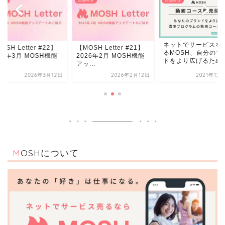
らせ
お知らせ
お知らせ
ネットでサービスを売れ
OSH Letter #21】
【MOSH Letter #2
るMOSH、自分のブラン
26年2月 MOSH機能
2026年3月 MOSH
ドをより広げるための...
...
アッ...
2026年2月12日
2021年12月21日
2026年3
MOSHについて