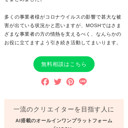
多くの事業者様がコロナウイルスの影響で甚大な被
害が出ている状況かと思いますが、MOSHではさま
ざまな事業者の方の情熱を支えるべく、なんらかの
お役に立てますよう引き続き活動してまいります。
無料相談はこちら
F
T
P
L
a
w
i
i
c
i
n
n
一流のクリエイターを目指す人に
e
t
t
e
AI搭載のオールインワンプラットフォーム
b
t
e