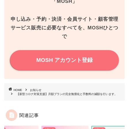
「MOSH」
o
e
r
o
r
e
申し込み・予約・決済・会員サイト・顧客管理
k
s
サービス販売に必要なすべてを、MOSHひとつ
で
t
MOSH アカウント登録
HOME
お知らせ
【新型コロナ対策支援】月額プランの完全無償化と手数料の減額を行います。
関連記事