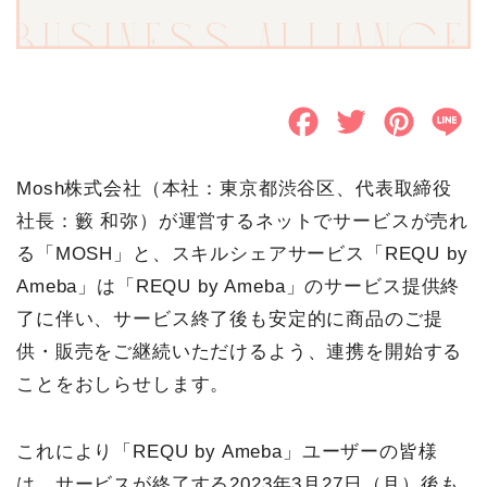
F
T
P
L
a
w
i
i
Mosh株式会社（本社：東京都渋谷区、代表取締役
c
i
n
n
社長：籔 和弥）が運営するネットでサービスが売れ
e
t
t
e
る「MOSH」と、スキルシェアサービス「REQU by
b
t
e
Ameba」は「REQU by Ameba」のサービス提供終
o
e
r
了に伴い、サービス終了後も安定的に商品のご提
供・販売をご継続いただけるよう、連携を開始する
o
r
e
ことをおしらせします。
k
s
t
これにより「REQU by Ameba」ユーザーの皆様
は、サービスが終了する2023年3月27日（月）後も