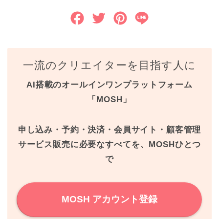
F
T
P
L
a
w
i
i
c
i
n
n
一流のクリエイターを目指す人に
e
t
t
e
AI搭載のオールインワンプラットフォーム
b
t
e
「MOSH」
o
e
r
o
r
e
申し込み・予約・決済・会員サイト・顧客管理
k
s
サービス販売に必要なすべてを、MOSHひとつ
で
t
MOSH アカウント登録