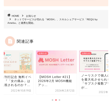
HOME
お知らせ
ネットでサービスが売れる「MOSH」、スキルシェアサービス「REQU by
Ameba」と連携を開始。
関連記事
お知らせ
お知らせ
お知らせ
ノーリスクで個人の収益
ベ
【MOSH Letter #21】
【書籍刊行
を最大化させられる！
は
2026年2月 MOSH機能
ント】『「
「サブスク複数プラン」
.
アッ...
なぜ無視され
が...
9日
2026年2月12日
2022年3月15日