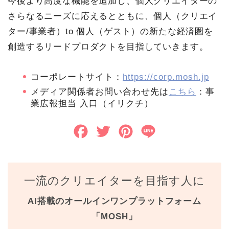
今後より高度な機能を追加し、個人クリエイターの
さらなるニーズに応えるとともに、個人（クリエイ
ター/事業者）to 個人（ゲスト）の新たな経済圏を
創造するリードプロダクトを目指していきます。
コーポレートサイト：
https://corp.mosh.jp
メディア関係者お問い合わせ先は
こちら
：事
業広報担当 入口（イリクチ）
F
T
P
L
a
w
i
i
c
i
n
n
一流のクリエイターを目指す人に
e
t
t
e
AI搭載のオールインワンプラットフォーム
b
t
e
「MOSH」
o
e
r