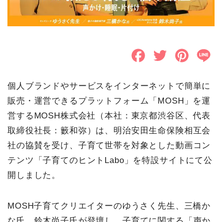
F
T
P
L
a
w
i
i
個人ブランドやサービスをインターネットで簡単に
c
i
n
n
販売・運営できるプラットフォーム「MOSH」を運
e
t
t
e
営するMOSH株式会社（本社：東京都渋谷区、代表
b
t
e
取締役社長：籔和弥）は、明治安田生命保険相互会
o
e
r
社の協賛を受け、子育て世帯を対象とした動画コン
テンツ「子育てのヒントLabo」を特設サイトにて公
o
r
e
開しました。
k
s
t
MOSH子育てクリエイターのゆうさく先生、三橋か
な氏、鈴木尚子氏が登壇し、子育てに関する「声か