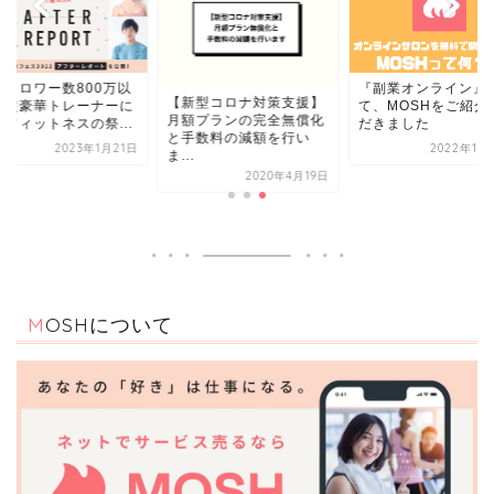
フォロワー数800万以
『副業オンライン』
【新型コロナ対策支援】
！超豪華トレーナーに
て、MOSHをご紹介
月額プランの完全無償化
るフィットネスの祭...
だきました
と手数料の減額を行い
2023年1月21日
2022年10
ま...
2020年4月19日
MOSHについて