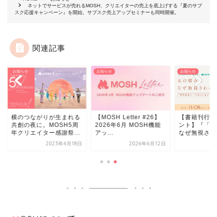
ネットでサービスが売れるMOSH、クリエイターの売上を底上げする『夏のサブ
スク応援キャンペーン』を開始。サブスク売上アップセミナーも同時開催。
関連記事
らせ
お知らせ
お知らせ
のつながりが生まれる
【MOSH Letter #26】
【書籍刊行記念 無料
創の夜に。MOSH5周
2026年6月 MOSH機能
ント】『「女の痛み
クリエイター感謝祭...
アッ...
なぜ無視されるのか？.
2023年4月18日
2026年6月12日
2022年10