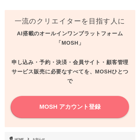
a
w
i
i
c
i
n
n
一流のクリエイターを目指す人に
e
t
t
e
AI搭載のオールインワンプラットフォーム
b
t
e
「MOSH」
o
e
r
o
r
e
申し込み・予約・決済・会員サイト・顧客管理
k
s
サービス販売に必要なすべてを、MOSHひとつ
で
t
MOSH アカウント登録
HOME
お知らせ