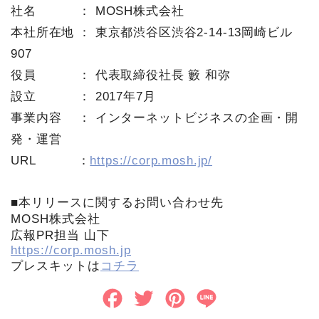
社名 ： MOSH株式会社
本社所在地 ： 東京都渋谷区渋谷2-14-13岡崎ビル
907
役員 ： 代表取締役社長 籔 和弥
設立 ： 2017年7月
事業内容 ： インターネットビジネスの企画・開
発・運営
URL ：
https://corp.mosh.jp/
■本リリースに関するお問い合わせ先
MOSH株式会社
広報PR担当 山下
https://corp.mosh.jp
プレスキットは
コチラ
F
T
P
L