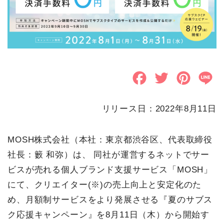
F
T
P
L
a
w
i
i
リリース日：2022年8月11日
c
i
n
n
e
t
t
e
MOSH株式会社（本社：東京都渋谷区、代表取締役
b
t
e
社長：籔 和弥）は、 同社が運営するネットでサー
o
e
r
ビスが売れる個人ブランド支援サービス「MOSH」
にて、クリエイター(※)の売上向上と安定化のた
o
r
e
め、月額制サービスをより発展させる『夏のサブス
k
s
ク応援キャンペーン』を8月11日（木）から開始す
t