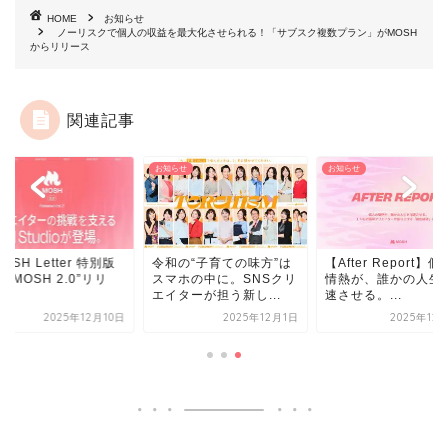
HOME
お知らせ
ノーリスクで個人の収益を最大化させられる！「サブスク複数プラン」がMOSH
からリリース
関連記事
らせ
お知らせ
お知らせ
OSH Letter 特別版
令和の“子育ての味方”は
【After Report】
】”MOSH 2.0”リリ
スマホの中に。SNSクリ
情熱が、誰かの人生
.
エイターが担う新し...
速させる。...
2025年12月10日
2025年12月1日
2025年12