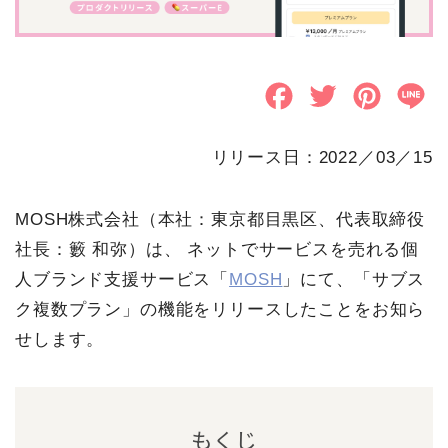
F
T
P
L
a
w
i
i
リリース日：2022／03／15
c
i
n
n
e
t
t
e
MOSH株式会社（本社：東京都目黒区、代表取締役
b
t
e
社長：籔 和弥）は、 ネットでサービスを売れる個
o
e
r
人ブランド支援サービス「
MOSH
」にて、「サブス
ク複数プラン」の機能をリリースしたことをお知ら
o
r
e
せします。
k
s
t
もくじ