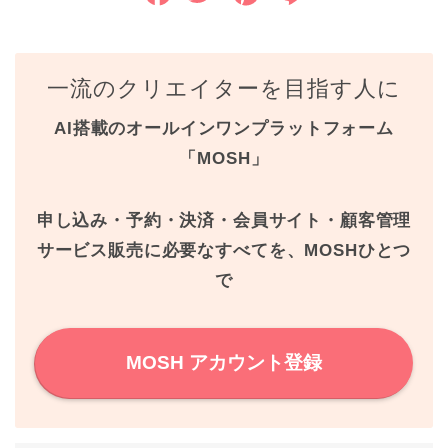
a
w
i
i
c
i
n
n
一流のクリエイターを目指す人に
e
t
t
e
AI搭載のオールインワンプラットフォーム
b
t
e
「MOSH」
o
e
r
o
r
e
申し込み・予約・決済・会員サイト・顧客管理
k
s
サービス販売に必要なすべてを、MOSHひとつ
で
t
MOSH アカウント登録