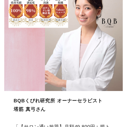
BQBくびれ研究所 オーナーセラピスト
塔筋 真弓さん
「【サロン通い放題】月額49,800円︰腸ト