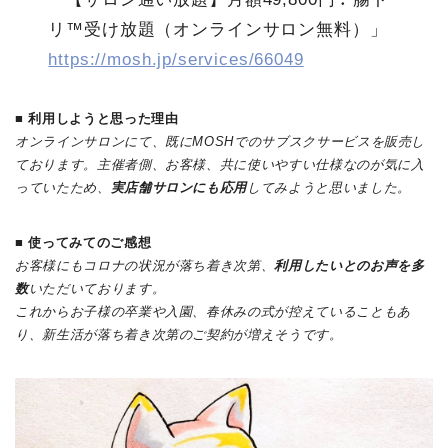
リ™受け放題（オンラインサロン無料）」
https://mosh.jp/services/66049
■
利用しようと思った理由
オンラインサロンにて、既にMOSHでのサブスクサービスを販売し
ております。主催者側、お客様、共に使いやすい仕様なのが気に入
っていたため、
実店舗サロンにも応用
してみようと思いました。
■
使ってみてのご感想
お客様にもコロナの状況が落ち着き次第、
利用したいとのお声を多
数
いただいております。
これからお子様の卒業や入園、春休みの式が控えていることもあ
り、新生活が落ち着き次第のご契約が増えそうです。