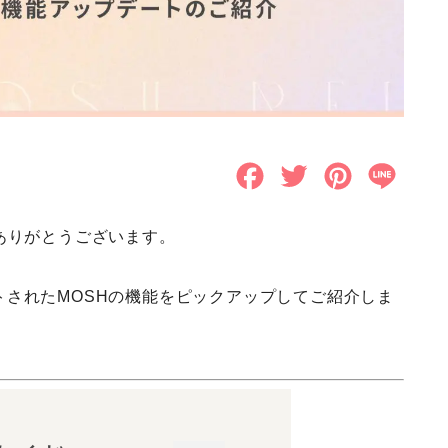
F
T
P
L
a
w
i
i
ありがとうございます。
c
i
n
n
e
t
t
e
デートされたMOSHの機能をピックアップしてご紹介しま
b
t
e
o
e
r
o
r
e
k
s