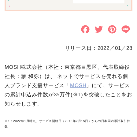
F
T
P
L
a
w
i
i
リリース日：2022／01／28
c
i
n
n
e
t
t
e
MOSH株式会社（本社：東京都目黒区、代表取締役
b
t
e
社長：籔 和弥）は、 ネットでサービスを売れる個
o
e
r
人ブランド支援サービス「
MOSH
」にて、サービス
の累計申込み件数が35万件(※1)を突破したことをお
o
r
e
知らせします。
k
s
t
※1：2022年1月時点、サービス開始日（2018年2月15日）からの日本国内累計取引件
数