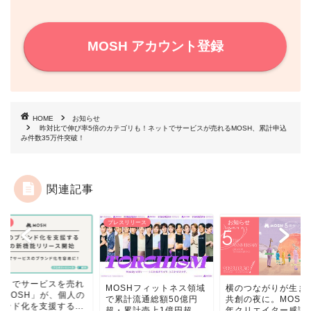
MOSH アカウント登録
HOME
お知らせ
昨対比で伸び率5倍のカテゴリも！ネットでサービスが売れるMOSH、累計申込
み件数35万件突破！
関連記事
スリリース
お知らせ
お知らせ
ネットでサービスを
OSHフィットネス領域
横のつながりが生まれる
る「MOSH」が、個
累計流通総額50億円
共創の夜に。MOSH5周
ブランド化を支援する.
累計売上1億円超...
年クリエイター感謝祭...