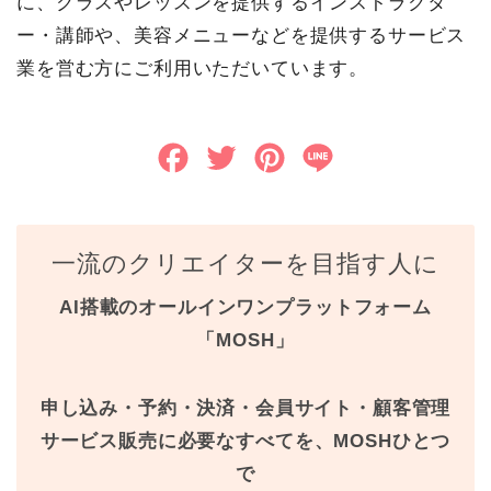
に、クラスやレッスンを提供するインストラクタ
ー・講師や、美容メニューなどを提供するサービス
業を営む方にご利用いただいています。
F
T
P
L
a
w
i
i
c
i
n
n
一流のクリエイターを目指す人に
e
t
t
e
AI搭載のオールインワンプラットフォーム
b
t
e
「MOSH」
o
e
r
o
r
e
申し込み・予約・決済・会員サイト・顧客管理
k
s
サービス販売に必要なすべてを、MOSHひとつ
で
t