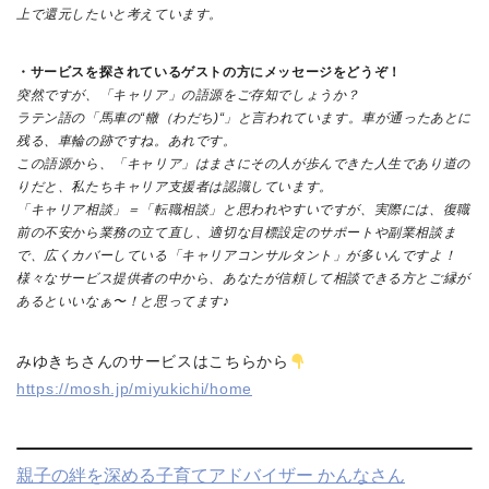
上で還元したいと考えています。
・サービスを探されているゲストの方にメッセージをどうぞ！
突然ですが、「キャリア」の語源をご存知でしょうか？
ラテン語の「馬車の“轍（わだち)“」と言われています。車が通ったあとに
残る、車輪の跡ですね。あれです。
この語源から、「キャリア」はまさにその人が歩んできた人生であり道の
りだと、私たちキャリア支援者は認識しています。
「キャリア相談」＝「転職相談」と思われやすいですが、実際には、復職
前の不安から業務の立て直し、適切な目標設定のサポートや副業相談ま
で、広くカバーしている「キャリアコンサルタント」が多いんですよ！
様々なサービス提供者の中から、あなたが信頼して相談できる方とご縁が
あるといいなぁ〜！と思ってます♪
みゆきちさんのサービスはこちらから
https://mosh.jp/miyukichi/home
親子の絆を深める子育てアドバイザー かんなさん