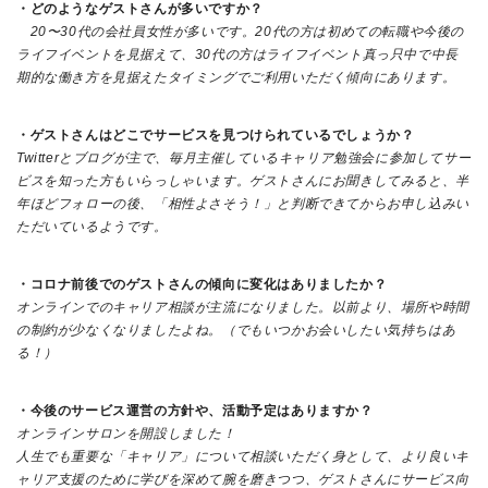
・どのようなゲストさんが多いですか？
20〜30代の会社員女性が多いです。20代の方は初めての転職や今後の
ライフイベントを見据えて、30代の方はライフイベント真っ只中で中長
期的な働き方を見据えたタイミングでご利用いただく傾向にあります。
・ゲストさんはどこでサービスを見つけられているでしょうか？
Twitterとブログが主で、毎月主催しているキャリア勉強会に参加してサー
ビスを知った方もいらっしゃいます。ゲストさんにお聞きしてみると、半
年ほどフォローの後、「相性よさそう！」と判断できてからお申し込みい
ただいているようです。
・コロナ前後でのゲストさんの傾向に変化はありましたか？
オンラインでのキャリア相談が主流になりました。以前より、場所や時間
の制約が少なくなりましたよね。（でもいつかお会いしたい気持ちはあ
る！）
・今後のサービス運営の方針や、活動予定はありますか？
オンラインサロンを開設しました！
人生でも重要な「キャリア」について相談いただく身として、より良いキ
ャリア支援のために学びを深めて腕を磨きつつ、ゲストさんにサービス向