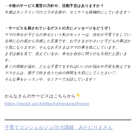
・今後のサービス運営の方針や、活動予定はありますか？
今後はオンラインでのコラボ企画や、セミナーも積極的にしていきます！
・サービスを探されているゲストの方にメッセージをどうぞ！
ママの幸せが子どもの幸せという私のモットーは、自分が子育てをしてい
る時に心の底から共感した言葉です。お子さまが小さいと子どもの事ばか
り気になりますが、そんなお子さまはママの事を気にしています。
まずは鏡を見て、笑えているか、幸せか自分に問うのも大切だと思いま
す。
多くの情報が溢れ、どんな子育てをすればいいのか悩みや不安を抱えてる
ママさんは、親子で向き合うための時間を大切にしてください♡
そんな事をレッスンや、セミナーでお話しています！
かんなさんのサービスはこちらから
https://mosh.jp/childbodytherapist/home
子育てコンシェルジュ/ヨガ講師 みたにりえさん