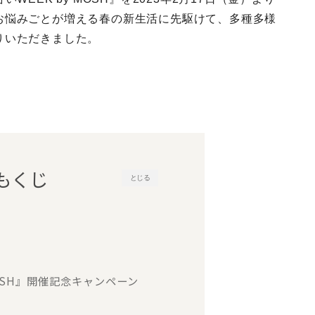
e
t
t
e
お悩みごとが増える春の新生活に先駆けて、多種多様
b
t
e
りいただきました。
o
e
r
o
r
e
k
s
t
もくじ
とじる
MOSH』開催記念キャンペーン