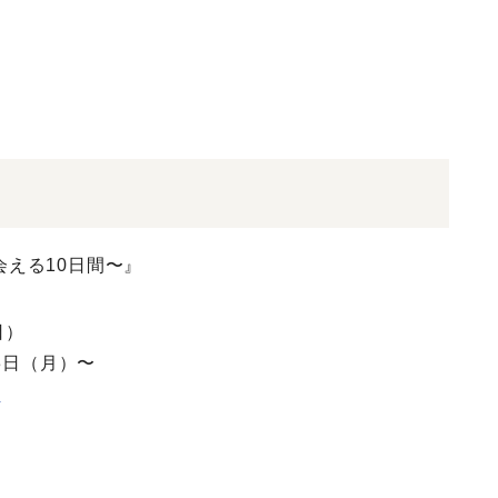
出会える10日間〜』
日）
3日（月）〜
k