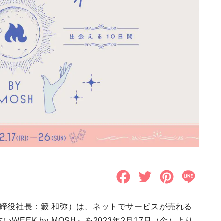
F
T
P
L
a
w
i
i
取締役社長：籔 和弥）は、ネットでサービスが売れる
c
i
n
n
EEK by MOSH』を2023年2月17日（金）より