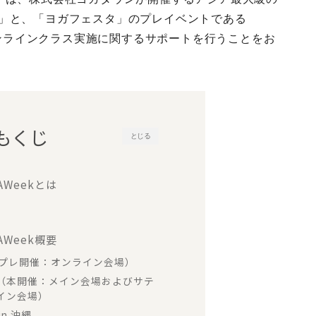
e
t
t
e
022」と、「ヨガフェスタ」のプレイベントである
b
t
e
のオンラインクラス実施に関するサポートを行うことをお
o
e
r
o
r
e
k
s
もくじ
とじる
t
AWeekとは
AWeek概要
22（プレ開催：オンライン会場）
2（本開催：メイン会場およびサテ
イン会場）
in 沖縄