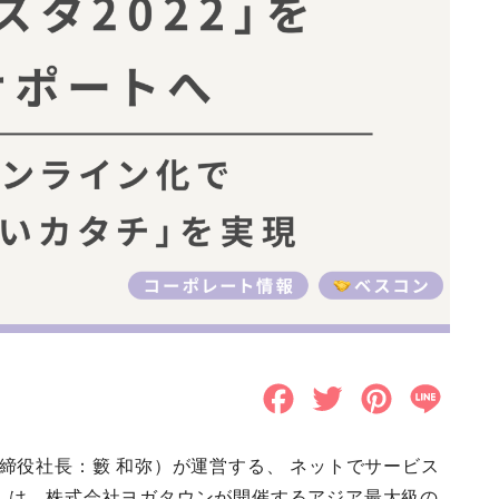
F
T
P
L
a
w
i
i
取締役社長：籔 和弥）が運営する、 ネットでサービス
c
i
n
n
」は、株式会社ヨガタウンが開催するアジア最大級の