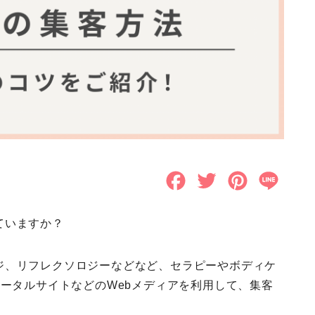
F
T
P
L
a
w
i
i
ていますか？
c
i
n
n
e
t
t
e
ジ、
リフレクソロジーなどなど、セラピーやボディケ
b
t
e
ポータルサイトなどのWebメディアを利用して、集客
o
e
r