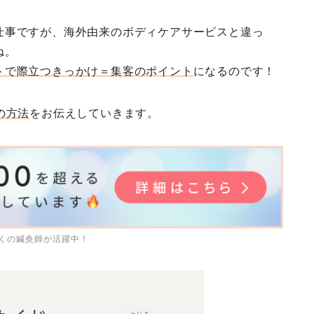
o
r
e
仕事ですが、海外由来のボディケアサービスと違っ
k
s
ね。
t
トで際立つきっかけ＝集客のポイント
になるのです！
の方法
をお伝えしていきます。
多くの鍼灸師が活躍中！