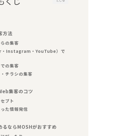
もくじ
とじる
客方法
からの集客
er・Instagram・YouTube）で
スでの集客
パー・チラシの集客
Web集客のコツ
ンセプト
立った情報発信
めるならMOSHがおすすめ