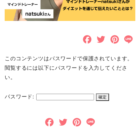
F
T
P
L
a
w
i
i
このコンテンツはパスワードで保護されています。
c
i
n
n
閲覧するには以下にパスワードを入力してくださ
e
t
t
e
い。
b
t
e
o
e
r
パスワード:
o
r
e
k
s
F
T
P
L
t
a
w
i
i