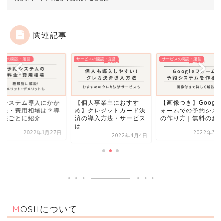
関連記事
ビスの開設・運営
サービスの開設・運営
サービスの開設・運営
約システム導入にかか
【個人事業主におすす
【画像つき】Googl
料金・費用相場は？導
め】クレジットカード決
ォームでの予約シス
方法ごとに紹介
済の導入方法・サービス
の作り方｜無料のお..
は...
2022年1月27日
2022年3月
2022年4月4日
MOSHについて