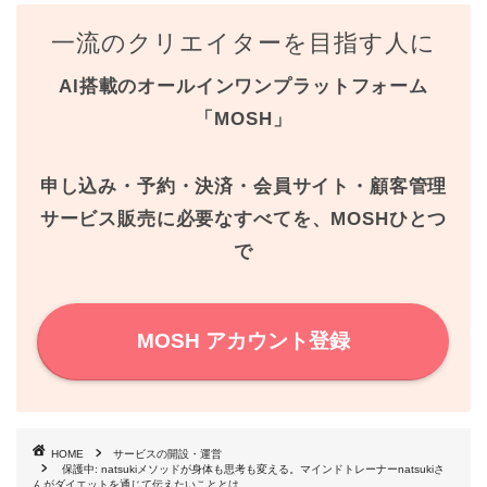
c
i
n
n
一流のクリエイターを目指す人に
e
t
t
e
AI搭載のオールインワンプラットフォーム
b
t
e
「MOSH」
o
e
r
o
r
e
申し込み・予約・決済・会員サイト・顧客管理
k
s
サービス販売に必要なすべてを、MOSHひとつ
で
t
MOSH アカウント登録
HOME
サービスの開設・運営
保護中: natsukiメソッドが身体も思考も変える。マインドトレーナーnatsukiさ
んがダイエットを通じて伝えたいこととは