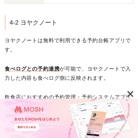
4-2 ヨヤクノート
ヨヤクノートは無料で利用できる予約台帳アプリで
す。
食べログとの予約連携
が可能で、ヨヤクノートで入
力した内容も食べログ側に反映されます。
飲食店におすすめの予約管理・予約システムアプリ
です。
iPad専用アプリ
TOP
機能紹介
活用事例
ウェビナー・イベント