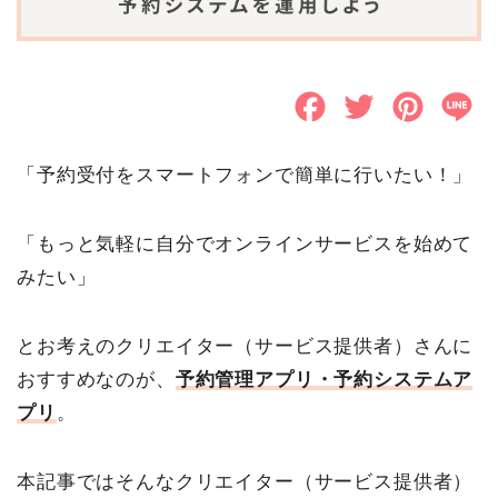
F
T
P
L
a
w
i
i
「予約受付をスマートフォンで簡単に行いたい！」
c
i
n
n
e
t
t
e
「もっと気軽に自分でオンラインサービスを始めて
b
t
e
みたい」
o
e
r
とお考えのクリエイター（サービス提供者）さんに
o
r
e
おすすめなのが、
予約管理アプリ・予約システムア
k
s
プリ
。
t
本記事ではそんなクリエイター（サービス提供者）